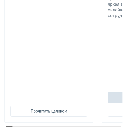
яркая за
оклейке 
сотрудни
Прочитать целиком