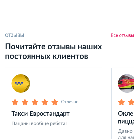
ОТЗЫВЫ
Все отзывы
Почитайте отзывы наших
постоянных клиентов
Отлично
Такси Евростандарт
Оклейк
пицца 
Пацаны вообще ребята!
Давно со
для наши