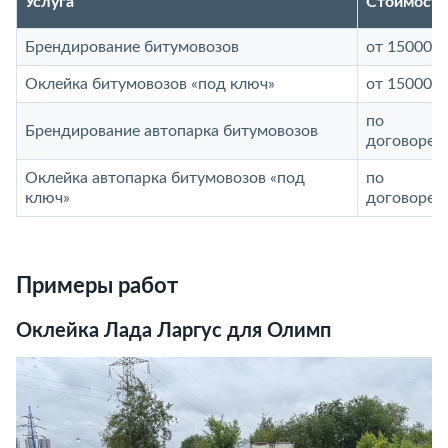
Услуга
Стоимость
Брендирование битумовозов
от 15000 р
Оклейка битумовозов «под ключ»
от 15000 р
по
Брендирование автопарка битумовозов
договорен
Оклейка автопарка битумовозов «под
по
ключ»
договорен
Примеры работ
Оклейка Лада Ларгус для Олимп