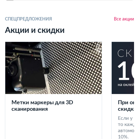
СПЕЦПРЕДЛОЖЕНИЯ
Все акции
Акции и скидки
Метки маркеры для 3D
При окл
сканирования
скидка 
Если у в
то кажд
автомоби
10%.