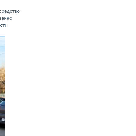
средство
венно
ости