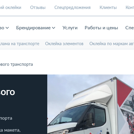
ий оклейки
Отзывы
Спецпредложения
Клиенты
Кон
во
Брендирование
Услуги
Работы и цены
Спе
клама на транспорте
Оклейка элементов
Оклейка по маркам ав
ового транспорта
ого
спорта
а макета,