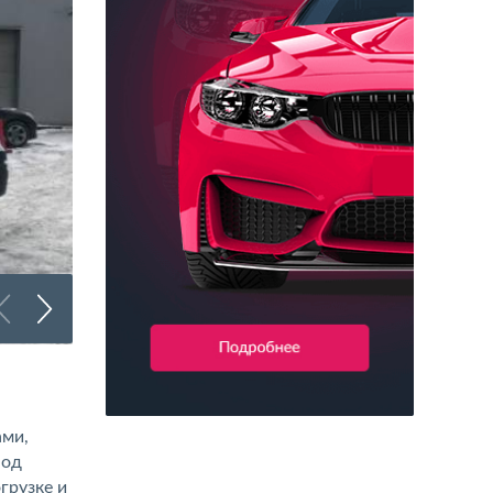
Брендирование грузового транспорта
ами,
под
грузке и