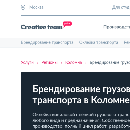
Москва
Для студ
Производст
Брендирование транспорта
Оклейка транспорта
Ре
Услуги
›
Регионы
›
Коломна
›
Брендирование груз
Брендирование грузов
транспорта в Коломне
Оклейка виниловой плёнкой грузового тран
любого вида и предназначения. Собственное
производство, полный цикл работ: разработк