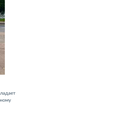
бладает
ьному