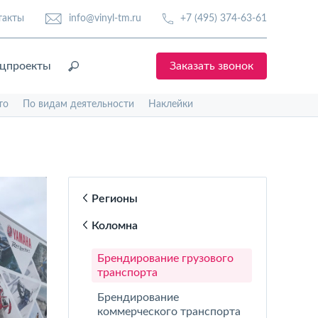
такты
info@vinyl-tm.ru
+7 (495) 374-63-61
цпроекты
Заказать звонок
то
По видам деятельности
Наклейки
Регионы
Коломна
Брендирование грузового
транспорта
Брендирование
коммерческого транспорта