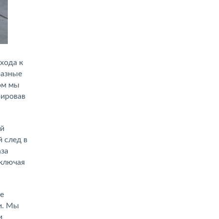
хода к
разные
ом мы
рировав
ой
 след в
аза
включая
е
и. Мы
и