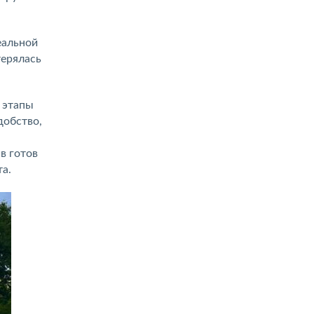
еальной
терялась
 этапы
добство,
в готов
а.