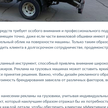
редств требует особого внимания и профессионального под
змещен точно, даже если части виниловой обшивки имеют 
тельный облик на поверхности машины. Только таким образ
едить клиента в долгосрочном сотрудничестве, продемонст
кламный инструмент, способный привлечь внимание широк
ажиров. Реклама на грузовых машинах может оставить яркий
се принятия решения. Важно, чтобы дизайн рекламного обр
тоимость брендирования зависела от различных факторов, 
 нанесении рекламы на грузовики, учитывая индивидуальны
ект, который наилучшим образом отражал бы их потребност
к каждой детали, чтобы обеспечить клиентам эффективное 