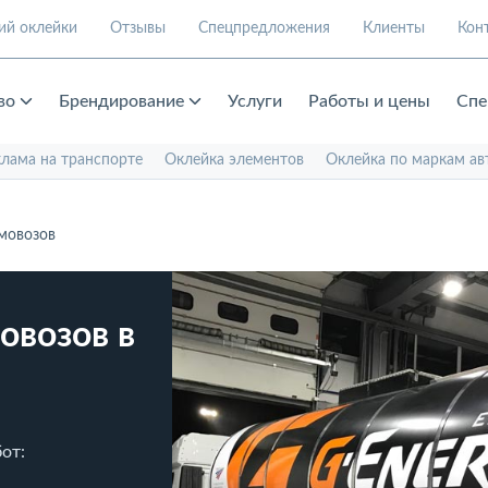
ий оклейки
Отзывы
Спецпредложения
Клиенты
Кон
во
Брендирование
Услуги
Работы и цены
Спе
клама на транспорте
Оклейка элементов
Оклейка по маркам ав
мовозов
овозов в
от: