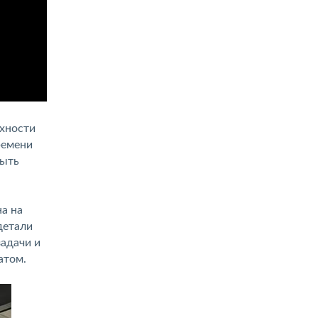
рхности
ремени
быть
а на
детали
адачи и
атом.