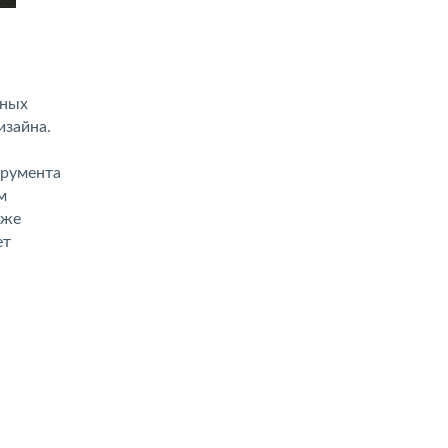
чных
изайна.
трумента
м
кже
ет