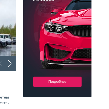
Брендирование битумовозов
метны
ектах,