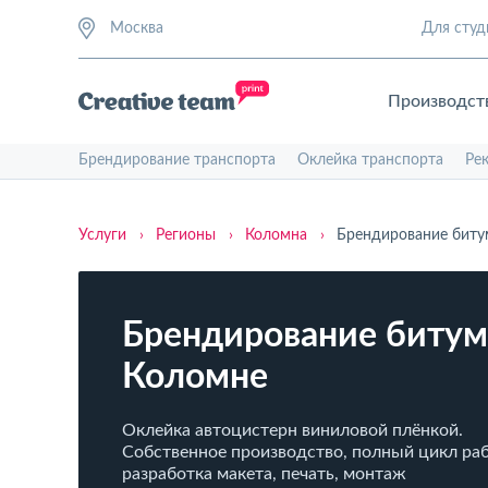
Москва
Для студ
Производст
Брендирование транспорта
Оклейка транспорта
Ре
Услуги
›
Регионы
›
Коломна
›
Брендирование биту
Брендирование битум
Коломне
Оклейка автоцистерн виниловой плёнкой.
Собственное производство, полный цикл раб
разработка макета, печать, монтаж