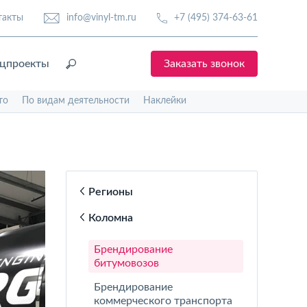
такты
info@vinyl-tm.ru
+7 (495) 374-63-61
цпроекты
Заказать звонок
то
По видам деятельности
Наклейки
Регионы
Коломна
Брендирование
битумовозов
Брендирование
коммерческого транспорта