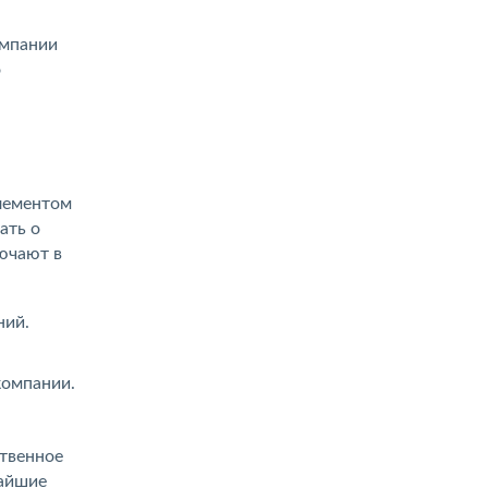
омпании
о
лементом
ать о
ючают в
ний.
компании.
ственное
чайшие