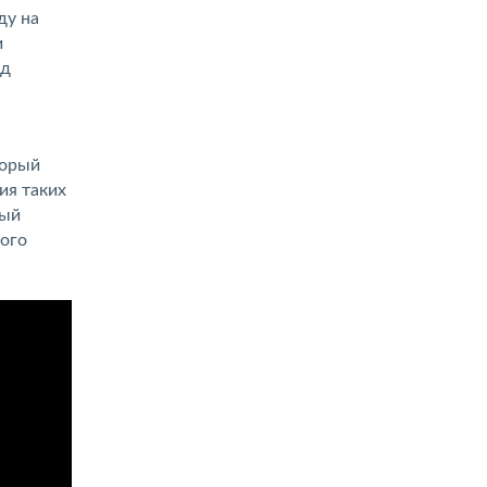
ду на
и
од
торый
ия таких
рый
ного