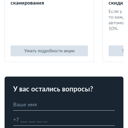
сканирования
скидка 
Если у в
то кажд
автомоби
10%.
Узнать подробности акции
Уз
У вас остались вопросы?