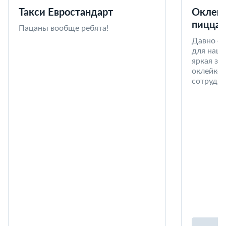
Такси Евростандарт
Оклейк
пицца 
Пацаны вообще ребята!
Давно со
для наши
яркая за
оклейке 
сотрудни