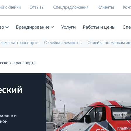
ий оклейки
Отзывы
Спецпредложения
Клиенты
Кон
во
Брендирование
Услуги
Работы и цены
Спе
клама на транспорте
Оклейка элементов
Оклейка по маркам ав
еского транспорта
еский
ковые и
ской