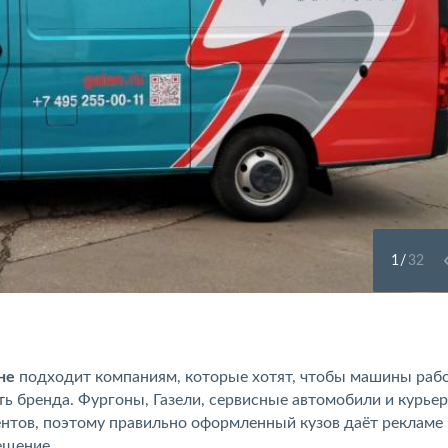
1
/
32
не
подходит компаниям, которые хотят, чтобы машины рабо
сть бренда. Фургоны, Газели, сервисные автомобили и курье
ентов, поэтому правильно оформленный кузов даёт рекламе
ещение.