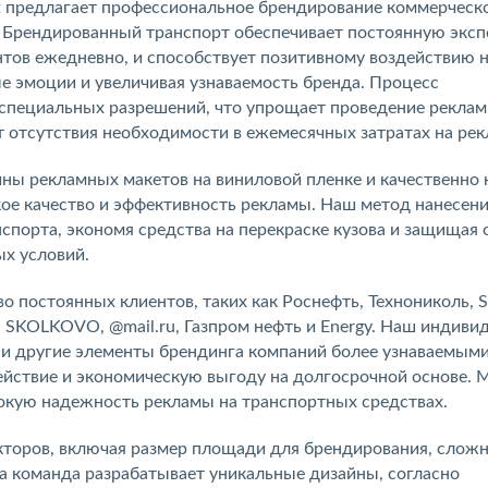
nt предлагает профессиональное брендирование коммерческ
. Брендированный транспорт обеспечивает постоянную экс
тов ежедневно, и способствует позитивному воздействию 
е эмоции и увеличивая узнаваемость бренда. Процесс
 специальных разрешений, что упрощает проведение рекла
т отсутствия необходимости в ежемесячных затратах на рек
ны рекламных макетов на виниловой пленке и качественно
кое качество и эффективность рекламы. Наш метод нанесен
спорта, экономя средства на перекраске кузова и защищая 
ых условий.
 постоянных клиентов, таких как Роснефть, Технониколь, S
 SKOLKOVO, @mail.ru, Газпром нефть и Energy. Наш индиви
 и другие элементы брендинга компаний более узнаваемым
ействие и экономическую выгоду на долгосрочной основе. 
окую надежность рекламы на транспортных средствах.
кторов, включая размер площади для брендирования, слож
а команда разрабатывает уникальные дизайны, согласно