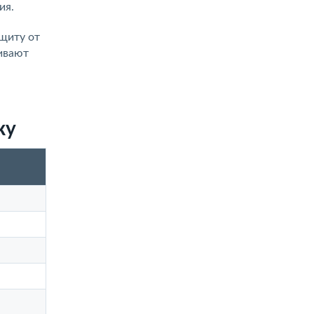
ия.
щиту от
ивают
ку