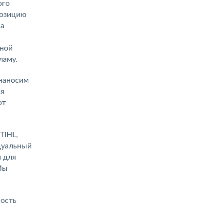
ого
позицию
на
мной
ламу.
 наносим
ия
от
TIHL,
дуальный
и для
Мы
ность