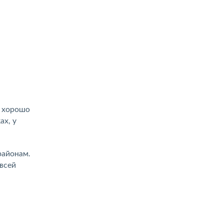
х хорошо
ах, у
районам.
всей