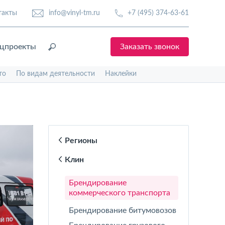
такты
info@vinyl-tm.ru
+7 (495) 374-63-61
цпроекты
Заказать звонок
то
По видам деятельности
Наклейки
Регионы
Клин
Брендирование
коммерческого транспорта
Брендирование битумовозов