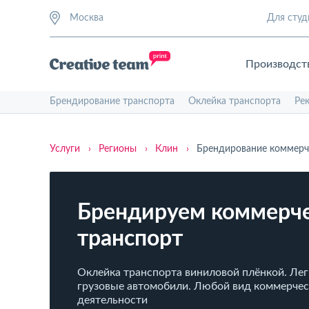
Москва
Для студ
Производст
Брендирование транспорта
Оклейка транспорта
Ре
Услуги
›
Регионы
›
Клин
›
Брендирование коммерч
Брендируем коммерч
транспорт
Оклейка транспорта виниловой плёнкой. Лег
грузовые автомобили. Любой вид коммерче
деятельности