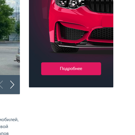
Брендирование грузового транспорта
мобилей,
овой
апов