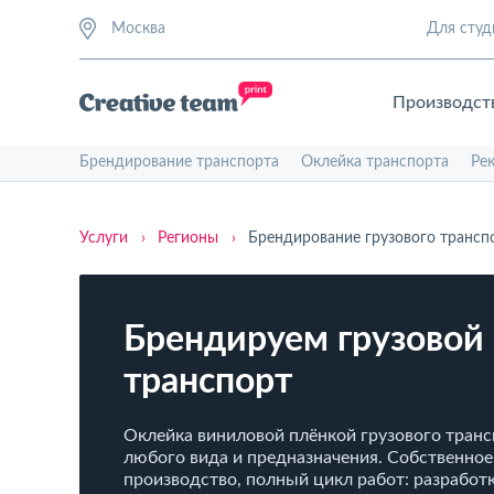
Москва
Для студ
Производст
Брендирование транспорта
Оклейка транспорта
Ре
Услуги
›
Регионы
›
Брендирование грузового трансп
Брендируем грузовой
транспорт
Оклейка виниловой плёнкой грузового тран
любого вида и предназначения. Собственное
производство, полный цикл работ: разработк