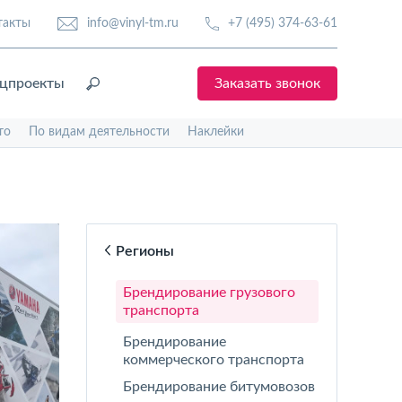
такты
info@vinyl-tm.ru
+7 (495) 374-63-61
цпроекты
Заказать звонок
то
По видам деятельности
Наклейки
Регионы
Брендирование грузового
транспорта
Брендирование
коммерческого транспорта
Брендирование битумовозов