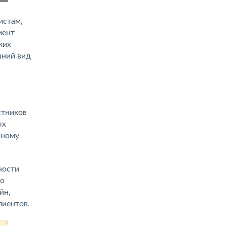
истам,
мент
ких
шний вид
стников
ых
нному
ности
го
йн,
лиентов.