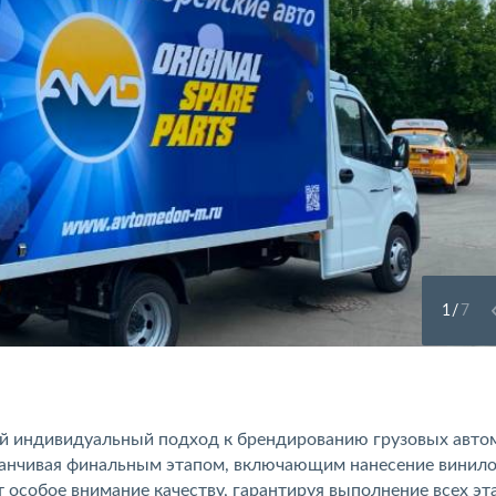
1
/
7
ый индивидуальный подход к брендированию грузовых авто
аканчивая финальным этапом, включающим нанесение винил
 особое внимание качеству, гарантируя выполнение всех эт