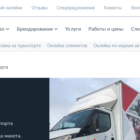
ий оклейки
Отзывы
Спецпредложения
Клиенты
Кон
во
Брендирование
Услуги
Работы и цены
Спе
клама на транспорте
Оклейка элементов
Оклейка по маркам ав
орта
спорта
а макета,