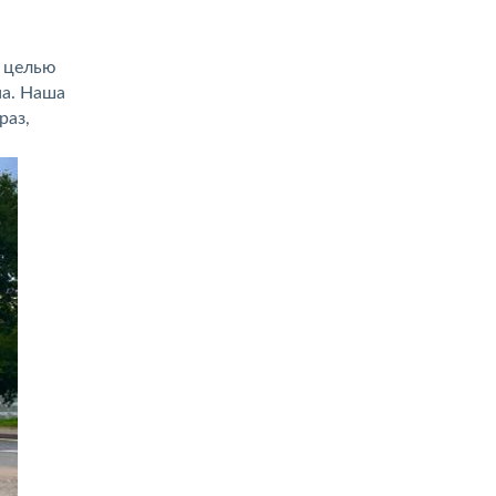
с целью
на. Наша
раз,