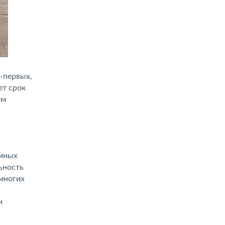
-первых,
ет срок
им
амных
ьность
 многих
и