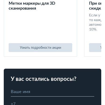
Метки маркеры для 3D
При окл
сканирования
скидка 
Если у в
то кажд
автомоби
10%.
Узнать подробности акции
Уз
У вас остались вопросы?