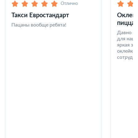
Отлично
Такси Евростандарт
Оклейк
пицца 
Пацаны вообще ребята!
Давно со
для наши
яркая за
оклейке 
сотрудни