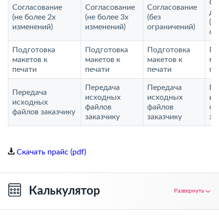
Со
Согласование
Согласование
Согласование
до
(не более 2х
(не более 3х
(без
(б
изменений)
изменений)
ограничений)
ог
Подготовка
Подготовка
Подготовка
По
макетов к
макетов к
макетов к
ма
печати
печати
печати
пе
Передача
Передача
Пе
Передача
исходных
исходных
ис
исходных
файлов
файлов
фа
файлов заказчику
заказчику
заказчику
за
Скачать прайс (pdf)
Калькулятор
Развернуть