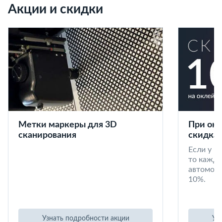
Акции и скидки
Метки маркеры для 3D
При окл
сканирования
скидка 
Если у в
то кажд
автомоби
10%.
Узнать подробности акции
Уз