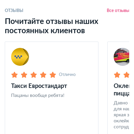
ОТЗЫВЫ
Все отзывы
Почитайте отзывы наших
постоянных клиентов
Отлично
Такси Евростандарт
Оклейк
пицца 
Пацаны вообще ребята!
Давно со
для наши
яркая за
оклейке 
сотрудни