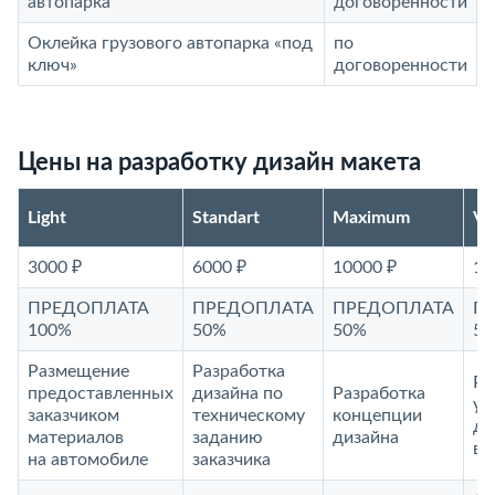
автопарка
договоренности
Оклейка грузового автопарка «под
по
ключ»
договоренности
Цены на разработку дизайн макета
Light
Standart
Maximum
V
3000 ₽
6000 ₽
10000 ₽
15
ПРЕДОПЛАТА
ПРЕДОПЛАТА
ПРЕДОПЛАТА
П
100%
50%
50%
5
Размещение
Разработка
Ра
предоставленных
дизайна по
Разработка
ун
заказчиком
техническому
концепции
ди
материалов
заданию
дизайна
ви
на автомобиле
заказчика