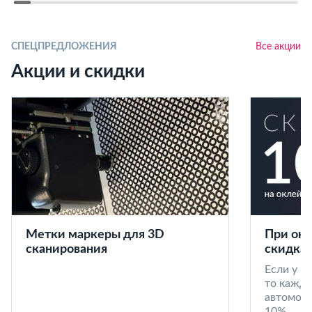
СПЕЦПРЕДЛОЖЕНИЯ
Все акции
Акции и скидки
Метки маркеры для 3D
При окл
сканирования
скидка 
Если у в
то кажд
автомоби
10%.