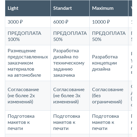
Light
Standart
Maximum
V
3000 ₽
6000 ₽
10000 ₽
15
ПРЕДОПЛАТА
ПРЕДОПЛАТА
ПРЕДОПЛАТА
П
100%
50%
50%
5
Размещение
Разработка
Ра
предоставленных
дизайна по
Разработка
ун
заказчиком
техническому
концепции
ди
материалов
заданию
дизайна
ви
на автомобиле
заказчика
Со
Согласование
Согласование
Согласование
до
(не более 2х
(не более 3х
(без
(б
изменений)
изменений)
ограничений)
ог
Подготовка
Подготовка
Подготовка
По
макетов к
макетов к
макетов к
ма
печати
печати
печати
пе