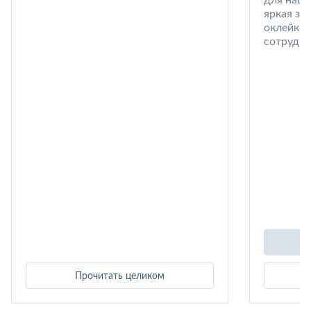
для наши
яркая за
оклейке 
сотрудни
Прочитать целиком