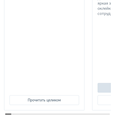
яркая за
оклейке 
сотрудни
Прочитать целиком