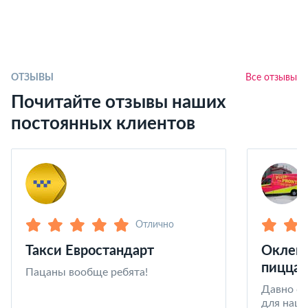
ОТЗЫВЫ
Все отзывы
Почитайте отзывы наших
постоянных клиентов
Отлично
Такси Евростандарт
Оклейк
пицца 
Пацаны вообще ребята!
Давно со
для наши