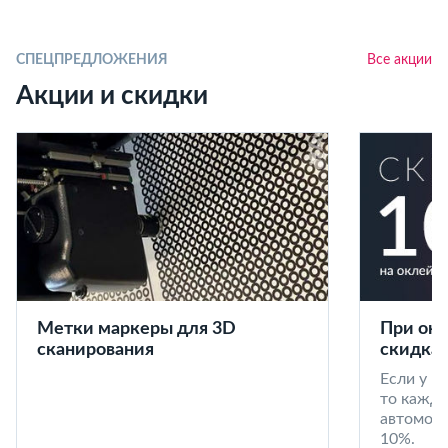
СПЕЦПРЕДЛОЖЕНИЯ
Все акции
Акции и скидки
Метки маркеры для 3D
При окл
сканирования
скидка 
Если у в
то кажд
автомоби
10%.