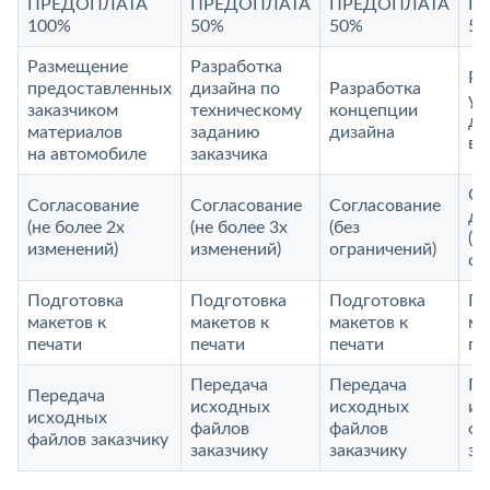
ПРЕДОПЛАТА
ПРЕДОПЛАТА
ПРЕДОПЛАТА
П
100%
50%
50%
5
Размещение
Разработка
Ра
предоставленных
дизайна по
Разработка
ун
заказчиком
техническому
концепции
ди
материалов
заданию
дизайна
ви
на автомобиле
заказчика
Со
Согласование
Согласование
Согласование
до
(не более 2х
(не более 3х
(без
(б
изменений)
изменений)
ограничений)
ог
Подготовка
Подготовка
Подготовка
По
макетов к
макетов к
макетов к
ма
печати
печати
печати
пе
Передача
Передача
Пе
Передача
исходных
исходных
ис
исходных
файлов
файлов
фа
файлов заказчику
заказчику
заказчику
за