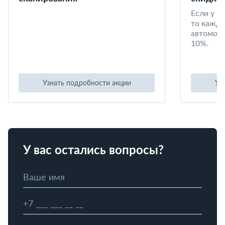
Если у в
то кажд
автомоби
10%.
Узнать подробности акции
Уз
У вас остались вопросы?