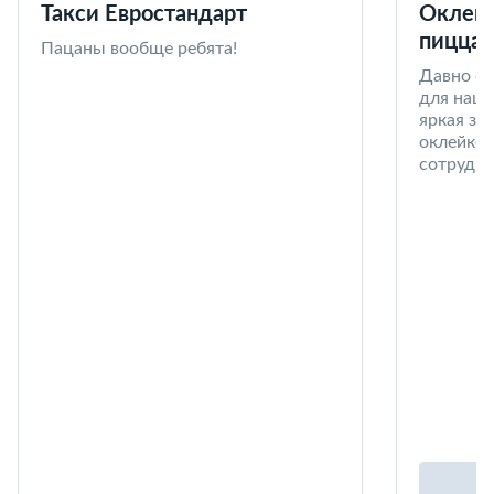
Такси Евростандарт
Оклейк
пицца 
Пацаны вообще ребята!
Давно со
для наши
яркая за
оклейке 
сотрудни