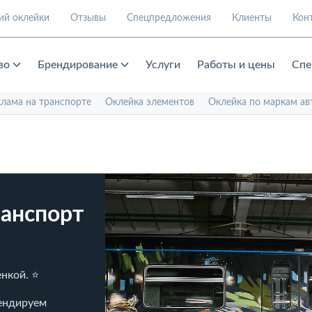
ий оклейки
Отзывы
Спецпредложения
Клиенты
Кон
во
Брендирование
Услуги
Работы и цены
Спе
клама на транспорте
Оклейка элементов
Оклейка по маркам ав
анспорт
нкой. ⭐
рендируем