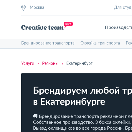
Москва
Для студ
Производст
Брендирование транспорта
Оклейка транспорта
Ре
Услуги
›
Регионы
›
Екатеринбург
Брендируем любой тр
в Екатеринбурге
🚚 Брендирование транспорта рекламной пле
Собственное производство. 3 бокса оклейки.
Выезд оклейщиков во все города России. Б