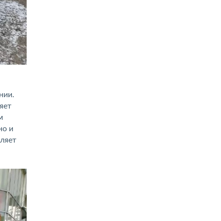
нии.
яет
м
но и
вляет