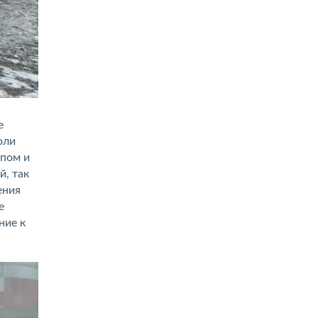
е
оли
ипом и
й, так
ения
е
ние к