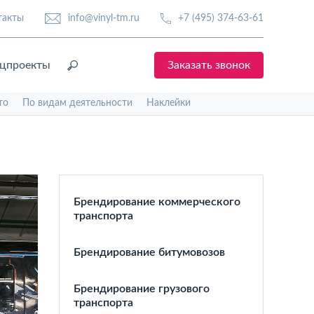
такты
info@vinyl-tm.ru
+7 (495) 374-63-61
цпроекты
Заказать звонок
то
По видам деятельности
Наклейки
Брендирование коммерческого
транспорта
Брендирование битумовозов
Брендирование грузового
транспорта