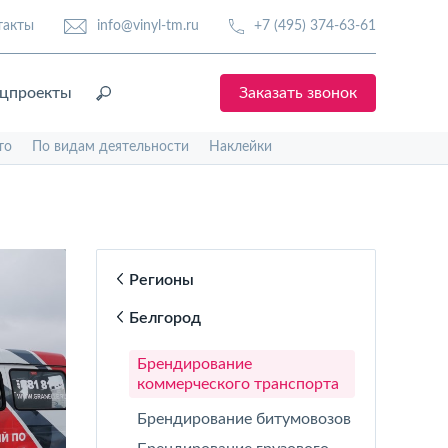
такты
info@vinyl-tm.ru
+7 (495) 374-63-61
цпроекты
Заказать звонок
то
По видам деятельности
Наклейки
Регионы
Белгород
Брендирование
коммерческого транспорта
Брендирование битумовозов