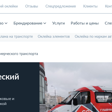
ий оклейки
Отзывы
Спецпредложения
Клиенты
Кон
во
Брендирование
Услуги
Работы и цены
Спе
клама на транспорте
Оклейка элементов
Оклейка по маркам ав
мерческого транспорта
еский
ковые и
ской