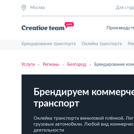
Москва
Для студ
Производст
Брендирование транспорта
Оклейка транспорта
Ре
Услуги
›
Регионы
›
Белгород
›
Брендирование ком
Брендируем коммерч
транспорт
Оклейка транспорта виниловой плёнкой. Лег
грузовые автомобили. Любой вид коммерче
деятельности