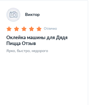
Виктор
Отлично
Оклейка машины для Дядя
З
Пицца Отзыв
Ч
к
Ярко, быстро, недорого
х
а
т
и
с
з