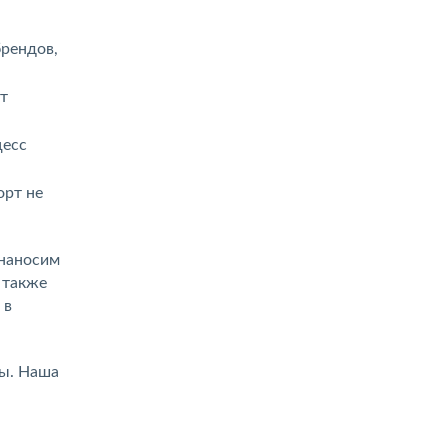
рендов,
т
цесс
орт не
 наносим
 также
 в
зы. Наша