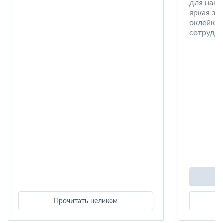
для наши
яркая за
оклейке 
сотрудни
Прочитать целиком