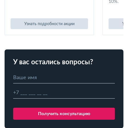
10%.
Узнать подробности акции
Уз
У вас остались вопросы?