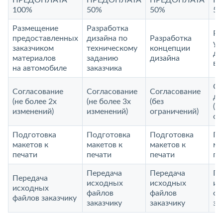
ПРЕДОПЛАТА
ПРЕДОПЛАТА
ПРЕДОПЛАТА
П
100%
50%
50%
5
Размещение
Разработка
Ра
предоставленных
дизайна по
Разработка
ун
заказчиком
техническому
концепции
ди
материалов
заданию
дизайна
ви
на автомобиле
заказчика
Со
Согласование
Согласование
Согласование
до
(не более 2х
(не более 3х
(без
(б
изменений)
изменений)
ограничений)
ог
Подготовка
Подготовка
Подготовка
По
макетов к
макетов к
макетов к
ма
печати
печати
печати
пе
Передача
Передача
Пе
Передача
исходных
исходных
ис
исходных
файлов
файлов
фа
файлов заказчику
заказчику
заказчику
за