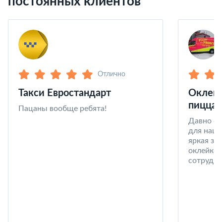
постоянных клиентов
Отлично
Такси Евростандарт
Оклейк
пицца 
Пацаны вообще ребята!
Давно со
для наши
яркая за
оклейке 
сотрудни