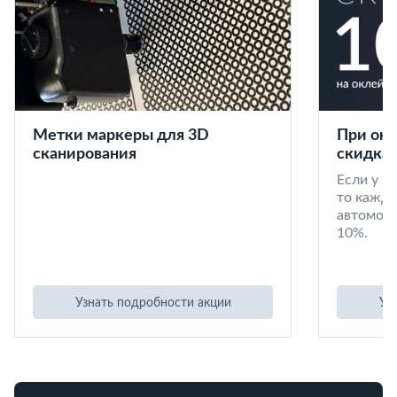
Метки маркеры для 3D
При окл
сканирования
скидка 
Если у в
то кажд
автомоби
10%.
Узнать подробности акции
Уз