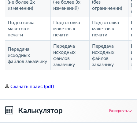
(не более 2х
(не более 3х
(без
(б
изменений)
изменений)
ограничений)
ог
Подготовка
Подготовка
Подготовка
По
макетов к
макетов к
макетов к
ма
печати
печати
печати
пе
Передача
Передача
Пе
Передача
исходных
исходных
ис
исходных
файлов
файлов
фа
файлов заказчику
заказчику
заказчику
за
Скачать прайс (pdf)
Калькулятор
Развернуть