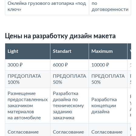
Оклейка грузового автопарка «под
по
ключ»
договоренности
Цены на разработку дизайн макета
Light
Standart
Maximum
V
3000 ₽
6000 ₽
10000 ₽
15
ПРЕДОПЛАТА
ПРЕДОПЛАТА
ПРЕДОПЛАТА
П
100%
50%
50%
5
Размещение
Разработка
Ра
предоставленных
дизайна по
Разработка
ун
заказчиком
техническому
концепции
ди
материалов
заданию
дизайна
ви
на автомобиле
заказчика
Со
Согласование
Согласование
Согласование
до