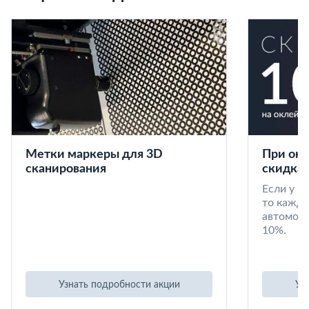
Метки маркеры для 3D
При окл
сканирования
скидка 
Если у в
то кажд
автомоби
10%.
Узнать подробности акции
Уз