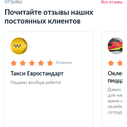
ОТЗЫВЫ
Все отзывы
Почитайте отзывы наших
постоянных клиентов
Отлично
Такси Евростандарт
Оклейк
пицца 
Пацаны вообще ребята!
Давно со
для наши
яркая за
оклейке 
сотрудни