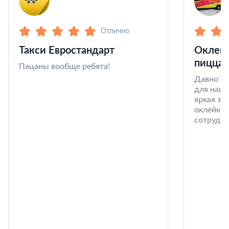
Отлично
Такси Евростандарт
Оклейк
пицца 
Пацаны вообще ребята!
Давно со
для наши
яркая за
оклейке 
сотрудни