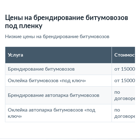
Цены на брендирование битумовозов
под пленку
Низкие цены на брендирование битумовозов
Услуга
Стоимость
Брендирование битумовозов
от 15000 р
Оклейка битумовозов «под ключ»
от 15000 р
по
Брендирование автопарка битумовозов
договорен
Оклейка автопарка битумовозов «под
по
ключ»
договорен