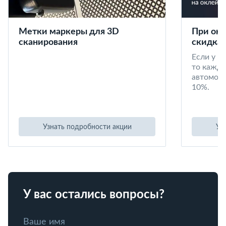
Метки маркеры для 3D
При окл
сканирования
скидка 
Если у в
то кажд
автомоби
10%.
Узнать подробности акции
Уз
У вас остались вопросы?