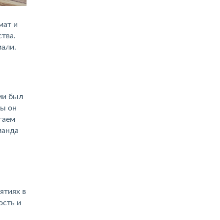
мат и
тва.
мали.
ми был
бы он
гаем
манда
ятиях в
ость и