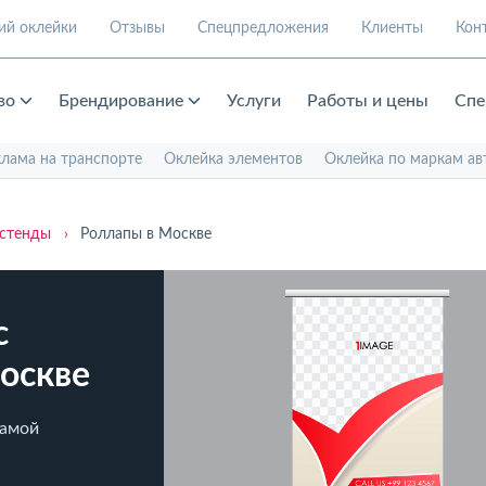
ий оклейки
Отзывы
Спецпредложения
Клиенты
Кон
во
Брендирование
Услуги
Работы и цены
Спе
клама на транспорте
Оклейка элементов
Оклейка по маркам ав
 стенды
›
Роллапы в Москве
с
оскве
самой