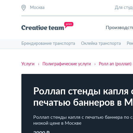
Москва
Для студ
Производст
Брендирование транспорта
Оклейка транспорта
Ре
Услуги
›
Полиграфические услуги
›
Ролл ап (роллап)
Роллап стенды капля 
печатью баннеров в М
Роллап стенды капля с печатью баннера по 
низкой цене в Москве