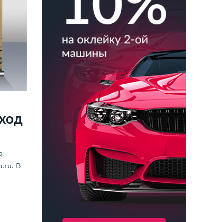
дход
й
.ru. В