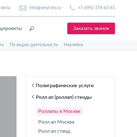
такты
info@vinyl-tm.ru
+7 (495) 374-63-61
цпроекты
Заказать звонок
то
По видам деятельности
Наклейки
Полиграфические услуги
Ролл ап (роллап) стенды
Роллапы в Москве
Ролл ап Москва
Ролл ап стенд