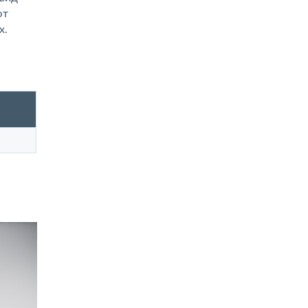
ют
х.