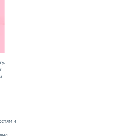
ту.
т
и
остям и
я
 вид