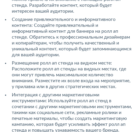
стенда. Разработайте контент, который будет
интересен вашей аудитории.
Создание привлекательного и информативного
контента: Создайте привлекательный и
информативный контент для баннера на ролл ап
стенде. Обратитесь к профессиональным дизайнерам
и копирайтерам, чтобы получить качественный и
уникальный контент, который будет запоминающимся
для вашей аудитории.
Размещение ролл ап стенда на видном месте:
Расположите ролл ап стенды на видных местах, где
они могут привлечь максимальное количество
внимания. Разместите их возле входа на мероприятие,
у прилавка или в других стратегических местах.
Интеграция с другими маркетинговыми
инструментами: Используйте ролл ап стенд в
сочетании с другими маркетинговыми инструментами,
такими как социальные сети, рекламные ролики и
печатные материалы, чтобы создать маркетинговую
кампанию, которая будет усиливать эффект ролл ап
стенда и повышать узнаваемость вашего бренда.