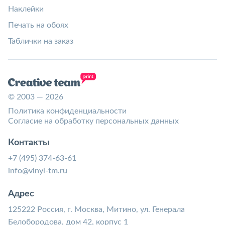
Наклейки
Печать на обоях
Таблички на заказ
© 2003 — 2026
Политика конфиденциальности
Согласие на обработку персональных данных
Контакты
+7 (495) 374-63-61
info@vinyl-tm.ru
Адрес
125222 Россия, г. Москва, Митино, ул. Генерала
Белобородова, дом 42, корпус 1