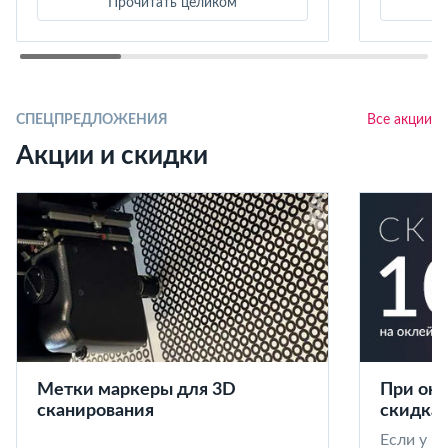
Прочитать целиком
СПЕЦПРЕДЛОЖЕНИЯ
Все акции
Акции и скидки
Метки маркеры для 3D
При окл
сканирования
скидка 
Если у в