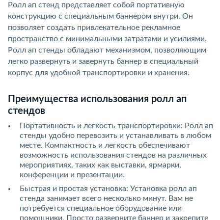
Ролл ап стенд представляет собой портативную
конструкцию с специальным баннером внутри. Он
позволяет создать привлекательное рекламное
пространство с минимальными затратами и усилиями.
Ролл ап стенды обладают механизмом, позволяющим
легко развернуть и завернуть баннер в специальный
корпус для удобной транспортировки и хранения.
Преимущества использования ролл ап
стендов
Портативность и легкость транспортировки: Ролл ап
стенды удобно перевозить и устанавливать в любом
месте. Компактность и легкость обеспечивают
возможность использования стендов на различных
мероприятиях, таких как выставки, ярмарки,
конференции и презентации.
Быстрая и простая установка: Установка ролл ап
стенда занимает всего несколько минут. Вам не
потребуется специальное оборудование или
помощники. Просто разверните баннер и закрепите