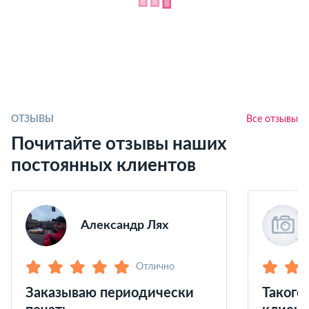
ОТЗЫВЫ
Все отзывы
Почитайте отзывы наших
постоянных клиентов
Александр Лях
Отлично
Заказываю периодически
Такого