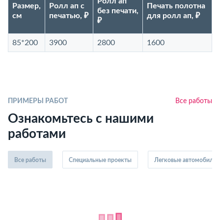
Ролл ап
Размер,
Ролл ап с
Печать полотна
без печати,
см
печатью, ₽
для ролл ап, ₽
₽
85*200
3900
2800
1600
ПРИМЕРЫ РАБОТ
Все работы
Ознакомьтесь с нашими
работами
Все работы
Специальные проекты
Легковые автомобили