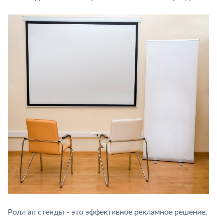
Ролл ап стенды - это эффективное рекламное решение,