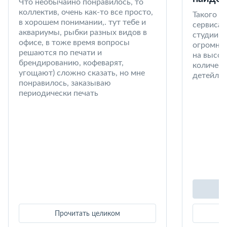
Что необычайно понравилось, то
коллектив, очень как-то все просто,
Такого к
в хорошем понимании,. тут тебе и
сервиса 
аквариумы, рыбки разных видов в
студии в
офисе, в тоже время вопросы
огромный
решаются по печати и
на высот
брендированию, кофеварят,
количест
угощают) сложно сказать, но мне
детейлин
понравилось, заказываю
периодически печать
Прочитать целиком