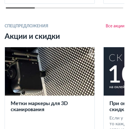
СПЕЦПРЕДЛОЖЕНИЯ
Все акции
Акции и скидки
Метки маркеры для 3D
При окл
сканирования
скидка 
Если у в
то кажд