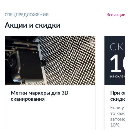
СПЕЦПРЕДЛОЖЕНИЯ
Все акции
Акции и скидки
Метки маркеры для 3D
При окл
сканирования
скидка 
Если у в
то кажд
автомоби
10%.