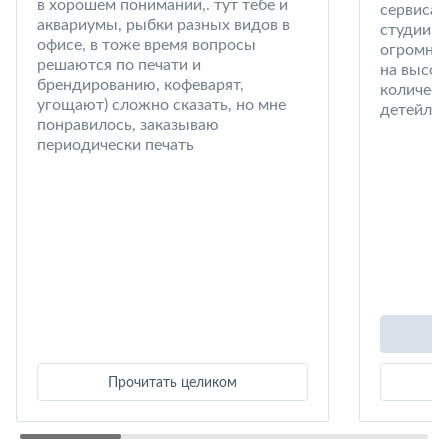
в хорошем понимании,. тут тебе и
сервиса 
аквариумы, рыбки разных видов в
студии в
офисе, в тоже время вопросы
огромный
решаются по печати и
на высот
брендированию, кофеварят,
количест
угощают) сложно сказать, но мне
детейлин
понравилось, заказываю
периодически печать
Прочитать целиком