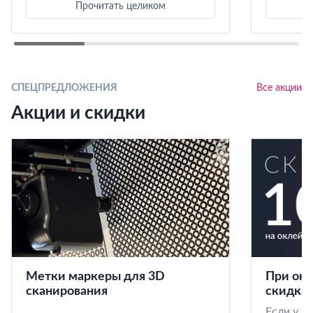
Прочитать целиком
СПЕЦПРЕДЛОЖЕНИЯ
Все акции
Акции и скидки
Метки маркеры для 3D
При окл
сканирования
скидка 
Если у в