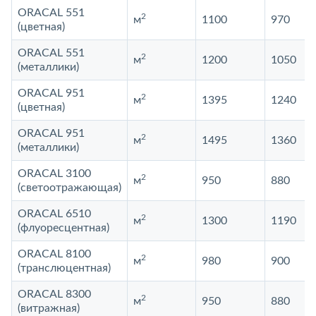
ORACAL 551
2
м
1100
970
(цветная)
ORACAL 551
2
м
1200
1050
(металлики)
ORACAL 951
2
м
1395
1240
(цветная)
ORACAL 951
2
м
1495
1360
(металлики)
ORACAL 3100
2
м
950
880
(светоотражающая)
ORACAL 6510
2
м
1300
1190
(флуоресцентная)
ORACAL 8100
2
м
980
900
(транслюцентная)
ORACAL 8300
2
м
950
880
(витражная)