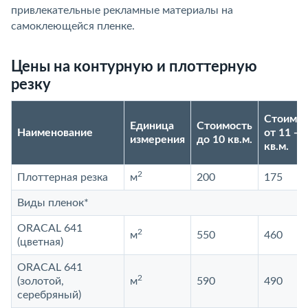
привлекательные рекламные материалы на
самоклеющейся пленке.
Цены на контурную и плоттерную
резку
Стоимос
Единица
Стоимость
Наименование
от 11 - 2
измерения
до 10 кв.м.
кв.м.
2
Плоттерная резка
м
200
175
Виды пленок*
ORACAL 641
2
м
550
460
(цветная)
ORACAL 641
2
(золотой,
м
590
490
серебряный)