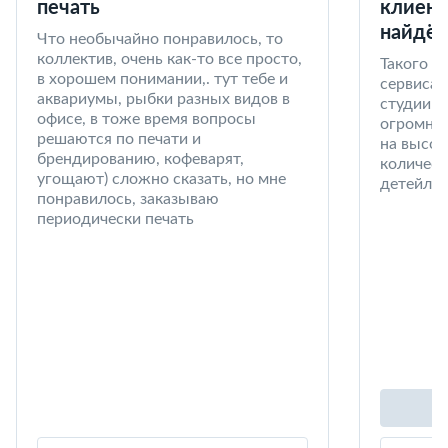
печать
клиент
найдёт
Что необычайно понравилось, то
коллектив, очень как-то все просто,
Такого к
в хорошем понимании,. тут тебе и
сервиса 
аквариумы, рыбки разных видов в
студии в
офисе, в тоже время вопросы
огромный
решаются по печати и
на высот
брендированию, кофеварят,
количест
угощают) сложно сказать, но мне
детейлин
понравилось, заказываю
периодически печать