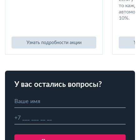
то кажд
автомоби
10%.
Узнать подробности акции
Уз
У вас остались вопросы?