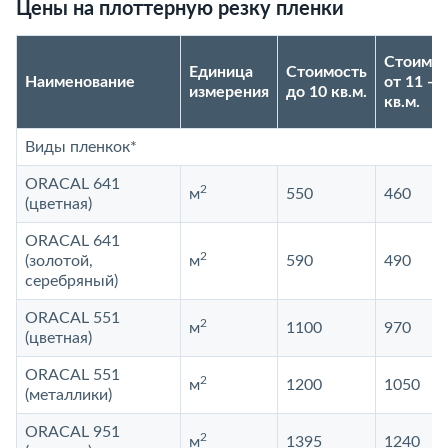
Цены на плоттерную резку пленки
Стоимос
Единица
Стоимость
Наименование
от 11 - 2
измерения
до 10 кв.м.
кв.м.
Виды пленкок*
ORACAL 641
2
м
550
460
(цветная)
ORACAL 641
2
(золотой,
м
590
490
серебряный)
ORACAL 551
2
м
1100
970
(цветная)
ORACAL 551
2
м
1200
1050
(металлики)
ORACAL 951
2
м
1395
1240