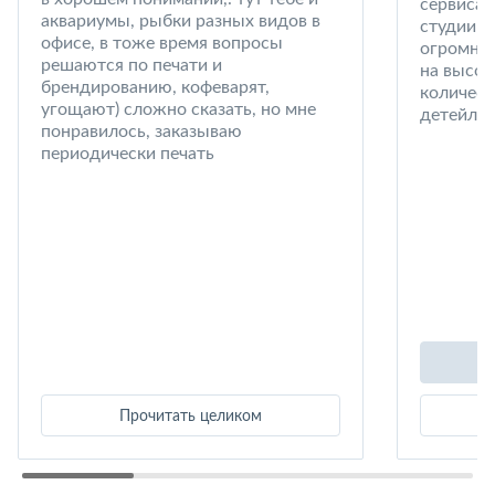
сервиса 
аквариумы, рыбки разных видов в
студии в
офисе, в тоже время вопросы
огромный
решаются по печати и
на высот
брендированию, кофеварят,
количест
угощают) сложно сказать, но мне
детейлин
понравилось, заказываю
периодически печать
Прочитать целиком