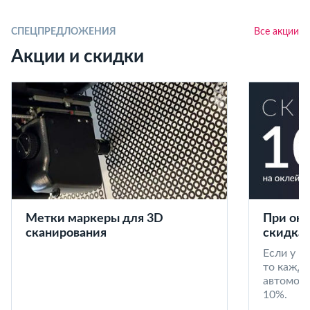
СПЕЦПРЕДЛОЖЕНИЯ
Все акции
Акции и скидки
Метки маркеры для 3D
При окл
сканирования
скидка 
Если у в
то кажд
автомоби
10%.