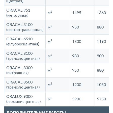
(цветная)
ORACAL 951
2
м
1495
1360
(металлики)
ORACAL 3100
2
м
950
880
(светоотражающая)
ORACAL 6510
2
м
1300
1190
(флуоресцентная)
ORACAL 8100
2
м
980
900
(транслюцентная)
ORACAL 8300
2
м
950
880
(витражная)
ORACAL 8500
2
м
1200
1050
(транслюцентная)
ORALUX 9300
2
м
5900
5750
(люминисцентная)