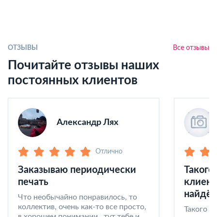
ОТЗЫВЫ
Все отзывы
Почитайте отзывы наших
постоянных клиентов
Александр Лях
Отлично
Заказываю периодически
Такого
печать
клиент
найдёт
Что необычайно понравилось, то
коллектив, очень как-то все просто,
Такого к
в хорошем понимании,. тут тебе и