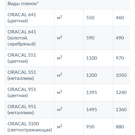
Виды пленок*
ORACAL 641
2
м
550
460
(цветная)
ORACAL 641
2
(золотой,
м
590
490
серебряный)
ORACAL 551
2
м
1100
970
(цветная)
ORACAL 551
2
м
1200
1050
(металлики)
ORACAL 951
2
м
1395
1240
(цветная)
ORACAL 951
2
м
1495
1360
(металлики)
ORACAL 3100
2
м
950
880
(светоотражающая)