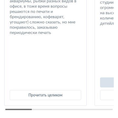
аквариумы, рыбки разных видов в
студии в
офисе, в тоже время вопросы
огромный
решаются по печати и
на высот
брендированию, кофеварят,
количест
угощают) сложно сказать, но мне
детейлин
понравилось, заказываю
периодически печать
Прочитать целиком