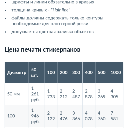
шрифты и линии обязательно в кривых
толщина кривых -
"Hair line"
файлы должны содержать только контуры
необходимые для плоттерной резки
допускается цветная заливка объектов
Цена печати стикерпаков
50
Диаметр
100
200
300
400
500
1000
шт.
1
1
2
2
2
3
4
50 мм
261
733
212
487
878
269
305
руб.
1
2
2
3
4
4
7
100
946
122
476
366
078
760
581
руб.