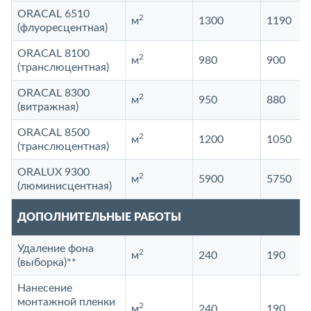
ORACAL 6510
2
м
1300
1190
(флуоресцентная)
ORACAL 8100
2
м
980
900
(транслюцентная)
ORACAL 8300
2
м
950
880
(витражная)
ORACAL 8500
2
м
1200
1050
(транслюцентная)
ORALUX 9300
2
м
5900
5750
(люминисцентная)
ДОПОЛНИТЕЛЬНЫЕ РАБОТЫ
Удаление фона
2
м
240
190
(выборка)**
Нанесение
монтажной пленки
2
м
240
190