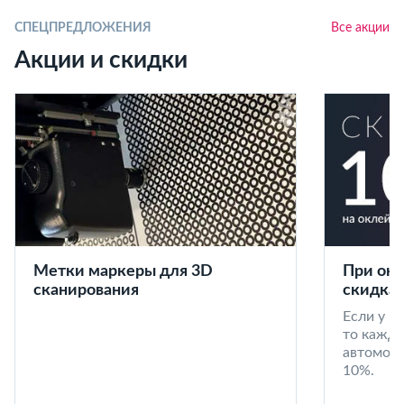
СПЕЦПРЕДЛОЖЕНИЯ
Все акции
Акции и скидки
Метки маркеры для 3D
При окл
сканирования
скидка 
Если у в
то кажд
автомоби
10%.