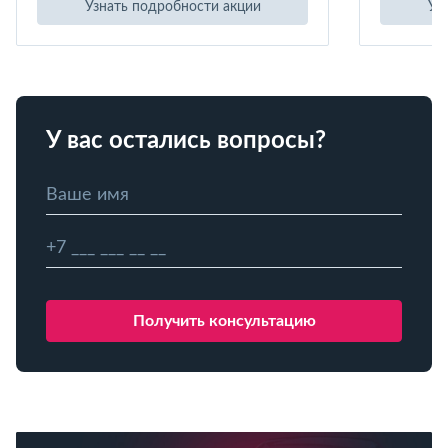
Узнать подробности акции
Уз
У вас остались вопросы?