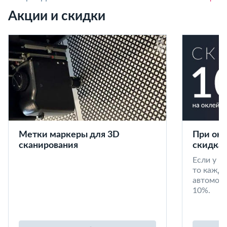
Акции и скидки
Метки маркеры для 3D
При окл
сканирования
скидка 
Если у в
то кажд
автомоби
10%.