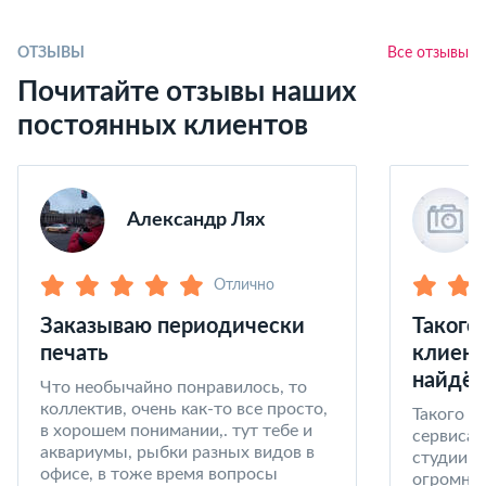
ОТЗЫВЫ
Все отзывы
Почитайте отзывы наших
постоянных клиентов
Александр Лях
Отлично
Заказываю периодически
Такого
печать
клиент
найдёт
Что необычайно понравилось, то
коллектив, очень как-то все просто,
Такого к
в хорошем понимании,. тут тебе и
сервиса 
аквариумы, рыбки разных видов в
студии в
офисе, в тоже время вопросы
огромный