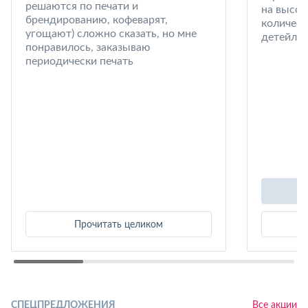
решаются по печати и
на высот
брендированию, кофеварят,
количест
угощают) сложно сказать, но мне
детейлин
понравилось, заказываю
периодически печать
Прочитать целиком
СПЕЦПРЕДЛОЖЕНИЯ
Все акции