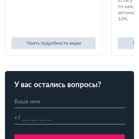
Если у в
то кажд
автомоби
10%.
Узнать подробности акции
Уз
У вас остались вопросы?