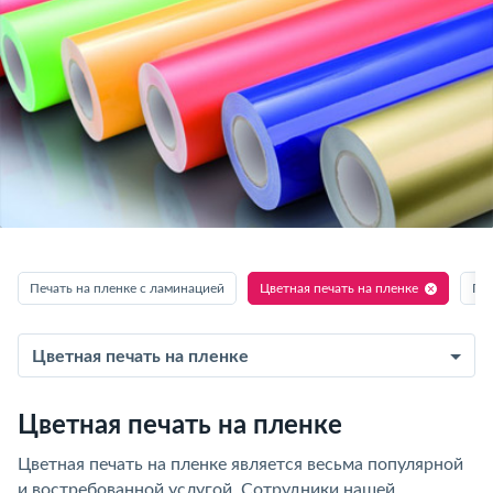
Печать на пленке с ламинацией
Цветная печать на пленке
Печ
Цветная печать на пленке
Цветная печать на пленке
Цветная печать на пленке является весьма популярной
и востребованной услугой. Сотрудники нашей