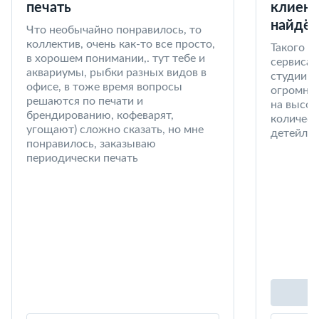
печать
клиент
найдёт
Что необычайно понравилось, то
коллектив, очень как-то все просто,
Такого к
в хорошем понимании,. тут тебе и
сервиса 
аквариумы, рыбки разных видов в
студии в
офисе, в тоже время вопросы
огромный
решаются по печати и
на высот
брендированию, кофеварят,
количест
угощают) сложно сказать, но мне
детейлин
понравилось, заказываю
периодически печать