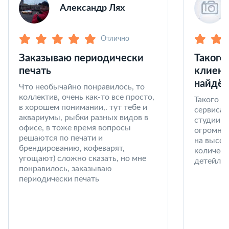
Александр Лях
Отлично
Заказываю периодически
Такого
печать
клиент
найдёт
Что необычайно понравилось, то
коллектив, очень как-то все просто,
Такого к
в хорошем понимании,. тут тебе и
сервиса 
аквариумы, рыбки разных видов в
студии в
офисе, в тоже время вопросы
огромный
решаются по печати и
на высот
брендированию, кофеварят,
количест
угощают) сложно сказать, но мне
детейлин
понравилось, заказываю
периодически печать