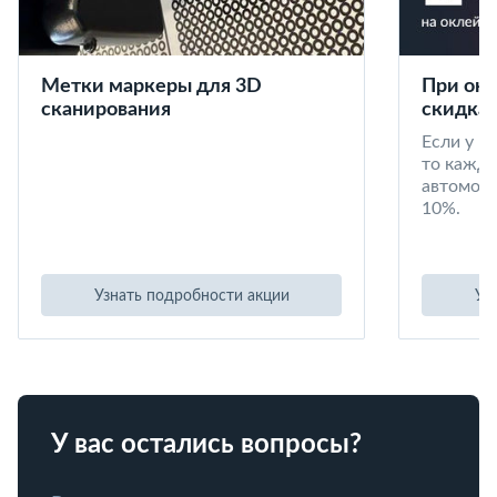
Метки маркеры для 3D
При окл
сканирования
скидка 
Если у в
то кажд
автомоби
10%.
Узнать подробности акции
Уз
У вас остались вопросы?