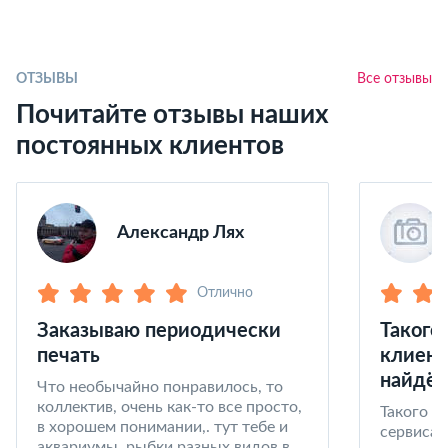
ОТЗЫВЫ
Все отзывы
Почитайте отзывы наших
постоянных клиентов
Александр Лях
Отлично
Заказываю периодически
Такого
печать
клиент
найдёт
Что необычайно понравилось, то
коллектив, очень как-то все просто,
Такого к
в хорошем понимании,. тут тебе и
сервиса 
аквариумы, рыбки разных видов в