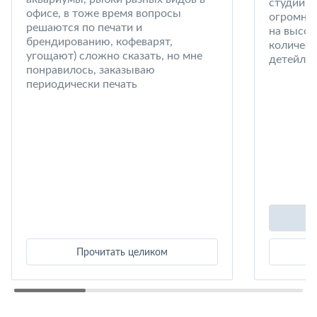
студии в
офисе, в тоже время вопросы
огромный
решаются по печати и
на высот
брендированию, кофеварят,
количест
угощают) сложно сказать, но мне
детейлин
понравилось, заказываю
периодически печать
Прочитать целиком