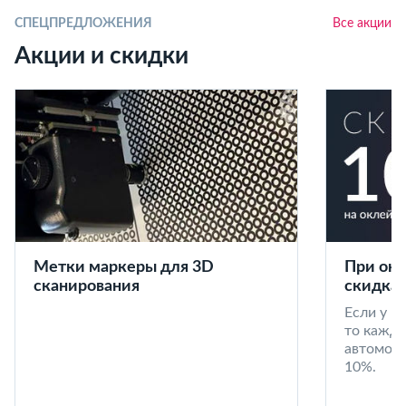
СПЕЦПРЕДЛОЖЕНИЯ
Все акции
Акции и скидки
Метки маркеры для 3D
При окл
сканирования
скидка 
Если у в
то кажд
автомоби
10%.