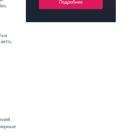
без
тых
авто,
елий
 черные