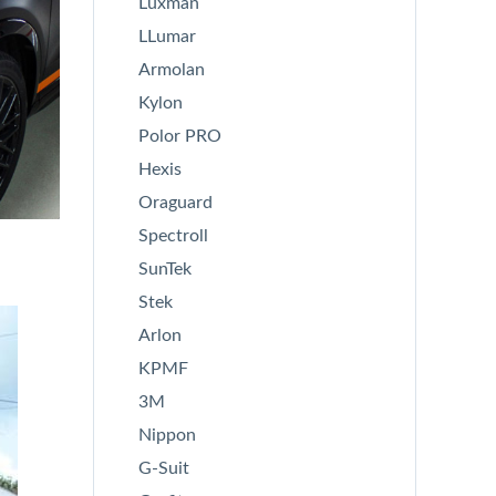
Luxman
LLumar
Armolan
Kylon
Polor PRO
Hexis
Oraguard
Spectroll
SunTek
Stek
Arlon
KPMF
3M
Nippon
G-Suit