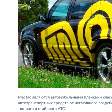
Mactac являются автомобильными пленками класс
автотранспортных средств от негативного воздейс
тюнинга и стайлинга АТС.