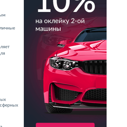
ным
зличные
вляет
для
ных
осферных
а.