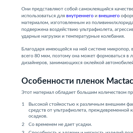
Они представляют собой самоклеящийся качеств
использоваться для
внутреннего
и
внешнего
оформ
материалом, изготовленным из поливинилхлорида.
подвержена воздействию ультрафиолета, агресс
ударные нагрузки и температурные колебания.
Благодаря имеющейся на ней системе микропор, в
всего 80 мкм, поэтому она может формоваться в
дизайнеров, занимающихся оклейкой автомобилей
Особенности пленок Macta
Этот материал обладает большим количеством п
Высокой стойкостью к различным внешним фа
средств от ультрафиолета, преждевременной к
осадков.
Со временем не дает усадки.
Способность к адгезии и мягкость изделий по