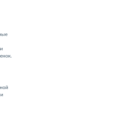
ные
 и
енок.
иной
ии