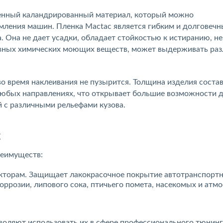
енный каландрированный материал, который можно
ления машин. Пленка Mactac является гибким и долговеч
 Она не дает усадки, обладает стойкостью к истиранию, не
ивных химических моющих веществ, может выдерживать ра
о время наклеивания не пузырится. Толщина изделия соста
 любых направлениях, что открывает большие возможности 
 с различными рельефами кузова.
c
реимуществ:
кторам. Защищает лакокрасочное покрытие автотранспорт
оррозии, липового сока, птичьего помета, насекомых и атм
зволяют использовать их в сфере профессионального тюнинг