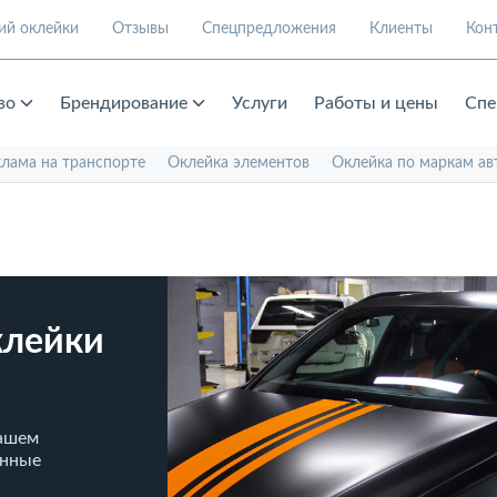
ий оклейки
Отзывы
Спецпредложения
Клиенты
Кон
во
Брендирование
Услуги
Работы и цены
Спе
клама на транспорте
Оклейка элементов
Оклейка по маркам ав
клейки
нашем
енные