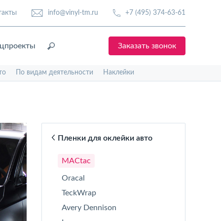
такты
info@vinyl-tm.ru
+7 (495) 374-63-61
цпроекты
Заказать звонок
то
По видам деятельности
Наклейки
Пленки для оклейки авто
MACtac
Oracal
TeckWrap
Avery Dennison