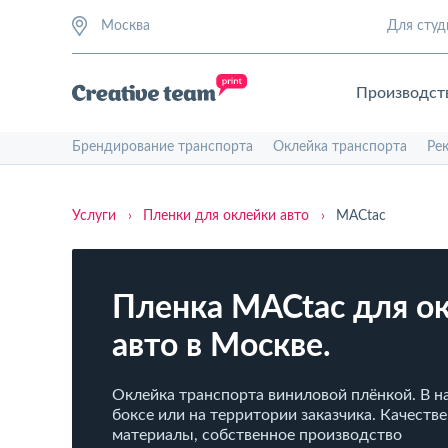
Москва
Для студ
Производст
Брендирование транспорта
Оклейка транспорта
Ре
Услуги
›
Пленки для оклейки авто
›
MACtac
Пленка MACtac для о
авто в Москве.
Оклейка транспорта виниловой плёнкой. В 
боксе или на территории заказчика. Качеств
материалы, собственное производство