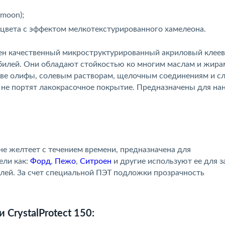
 moon);
 цвета с эффектом мелкотекстурированного хамелеона.
сен качественный микроструктурированный акриловый клее
обилей. Они обладают стойкостью ко многим маслам и жира
ове олифы, солевым растворам, щелочным соединениям и с
 не портят лакокрасочное покрытие. Предназначены для на
не желтеет с течением времени, предназначена для
ели как:
Форд
,
Пежо
,
Ситроен
и другие используют ее для 
лей. За счет специальной ПЭТ подложки прозрачность
CrystalProtect 150: