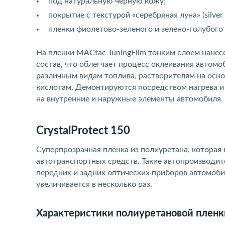
под натуральную черную кожу;
покрытие с текстурой «серебряная луна» (silver
пленки фиолетово-зеленого и зелено-голубого
На пленки MACtac TuningFilm тонким слоем нане
состав, что облегчает процесс оклеивания автом
различным видам топлива, растворителям на осн
кислотам. Демонтируются посредством нагрева и
на внутренние и наружные элементы автомобиля.
CrystalProtect 150
Суперпрозрачная пленка из полиуретана, которая 
автотранспортных средств. Такие автопроизводит
передних и задних оптических приборов автомоби
увеличивается в несколько раз.
Характеристики полиуретановой пленки 