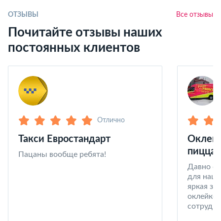
ОТЗЫВЫ
Все отзывы
Почитайте отзывы наших
постоянных клиентов
Отлично
Такси Евростандарт
Оклейк
пицца 
Пацаны вообще ребята!
Давно со
для наши
яркая за
оклейке 
сотрудни