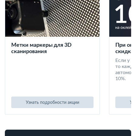
Метки маркеры для 3D
При окл
сканирования
скидка 
Если у в
то кажд
автомоби
10%.
Узнать подробности акции
Уз