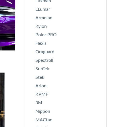
Luxman
LLumar
Armolan
Kylon
Polor PRO
Hexis
Oraguard
Spectroll
SunTek
Stek
Arlon
KPMF
3M
Nippon
MACtac