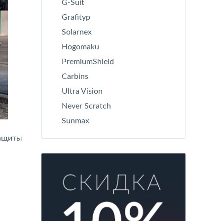
G-Suit
Grafityp
Solarnex
Hogomaku
PremiumShield
Carbins
Ultra Vision
Never Scratch
Sunmax
защиты