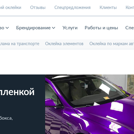
ий оклейки
Отзывы
Спецпредложения
Клиенты
Кон
во
Брендирование
Услуги
Работы и цены
Спе
клама на транспорте
Оклейка элементов
Оклейка по маркам ав
пленкой
бокса,