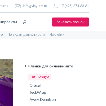
такты
info@vinyl-tm.ru
+7 (495) 374-63-61
цпроекты
Заказать звонок
то
По видам деятельности
Наклейки
Пленки для оклейки авто
Clif Designs
Oracal
TeckWrap
Avery Dennison