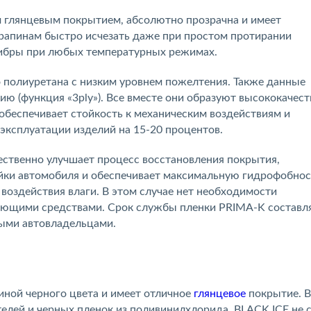
м глянцевым покрытием, абсолютно прозрачна и имеет
арапинам быстро исчезать даже при простом протирании
ибры при любых температурных режимах.
 полиуретана с низким уровнем пожелтения. Также данные
ию (функция «3ply»). Все вместе они образуют высококачес
ая обеспечивает стойкость к механическим воздействиям и
эксплуатации изделий на 15-20 процентов.
ественно улучшает процесс восстановления покрытия,
ейки автомобиля и обеспечивает максимальную гидрофобнос
воздействия влаги. В этом случае нет необходимости
ющими средствами. Срок службы пленки PRIMA-K составля
ными автовладельцами.
иной черного цвета и имеет отличное
глянцевое
покрытие. В
телей и черных пленок из поливинилхлорида, BLACK ICE не 