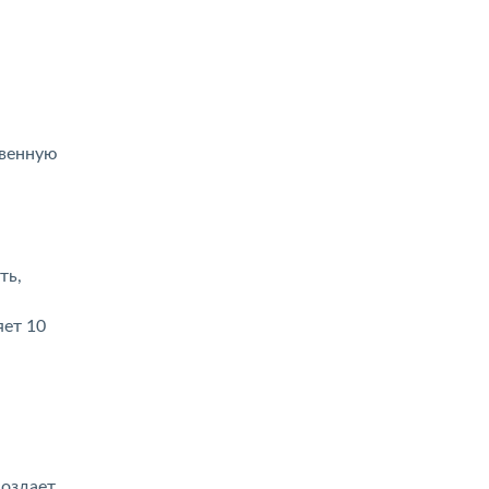
твенную
ть,
ет 10
создает