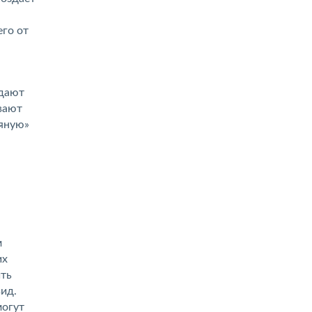
его от
адают
вают
дяную»
м
их
ить
вид.
могут