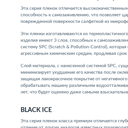
Эта серия пленок отличается высококачественны
способность к самозаживлению, что позволяет ц
поврежденной поверхности салфеткой из микроф
Эти пленки изготавливаются из термопластичного
изделия имеют 3 слоя, способных к самозаживлен
систему SPC (Scratch & Pollution-Control), котор
агрессивным химическим средам, продлевая срок 
Слой материала, с нанесенной системой SPC, сущ
минимизирует ухудшение его качества после окл
защищая лакокрасочное покрытие от негативного 
обрабатывать машину различными водоотталкива
лет, что будет оценено даже самыми взыскатель
BLACK ICE
Эта серия пленок класса премиум отличается глуб
отличие от других аналогов известных производи