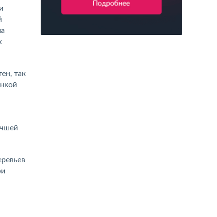
и
й
ла
х
ен, так
енкой
учшей
еревьев
ри