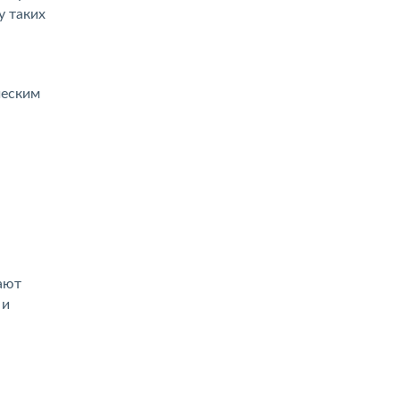
у таких
ческим
ают
 и