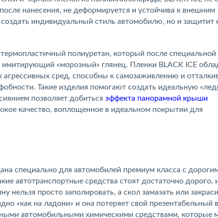
 после нанесения, не деформируется и устойчива к внешним
 создать индивидуальный стиль автомобилю, но и защитит 
я термопластичный полиуретан, который после специальной
, имитирующий «морозный» глянец. Пленки BLACK ICE обл
х агрессивных сред, способны к самозаживлению и отталки
офобности. Такие изделия помогают создать идеальную «ле
 сиянием позволяет добиться
эффекта панорамной крыши
сокое качество, воплощенное в идеальном покрытии для
ана специально для автомобилей премиум класса с дороги
акие автотранспортные средства стоят достаточно дорого, 
у нельзя просто заполировать, а скол замазать или закрас
идно «как на ладони» и она потеряет свой презентабельный 
ивными автомобильными химическими средствами, которые 