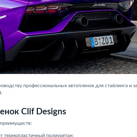
роизводству профессиональных автопленок для стайлинга и 
.
ок Clif Designs
 преимуществ:
т термопластичный полиуретан;