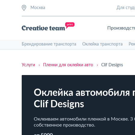
Москва
Для студ
Производст
Брендирование транспорта
Оклейка транспорта
Ре
Услуги
›
Пленки для оклейки авто
›
Clif Designs
Оклейка автомобиля 
Clif Designs
Оклеиваем автомобили пленкой в Москве. 3 
собственное производство.