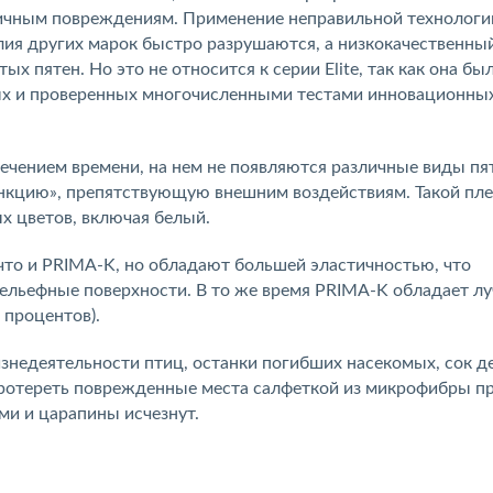
зличным повреждениям. Применение неправильной технологи
елия других марок быстро разрушаются, а низкокачественны
х пятен. Но это не относится к серии Elite, так как она бы
ных и проверенных многочисленными тестами инновационны
ечением времени, на нем не появляются различные виды пят
нкцию», препятствующую внешним воздействиям. Такой пл
х цветов, включая белый.
 что и PRIMA-K, но обладают большей эластичностью, что
рельефные поверхности. В то же время PRIMA-K обладает л
 процентов).
знедеятельности птиц, останки погибших насекомых, сок д
протереть поврежденные места салфеткой из микрофибры п
ми и царапины исчезнут.