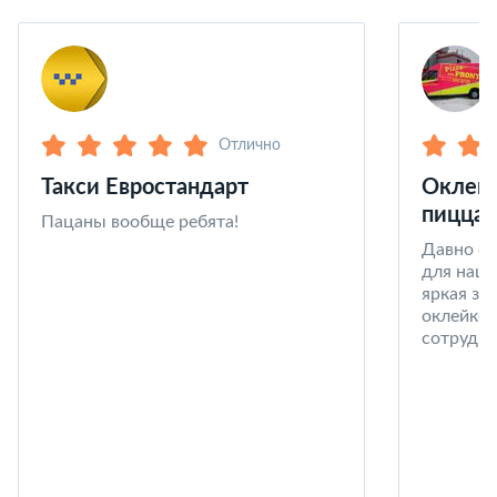
Отлично
Такси Евростандарт
Оклейк
пицца 
Пацаны вообще ребята!
Давно со
для наши
яркая за
оклейке 
сотрудни