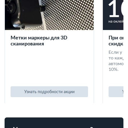
Метки маркеры для 3D
При окл
сканирования
скидка 
Если у в
то кажд
автомоби
10%.
Узнать подробности акции
Уз