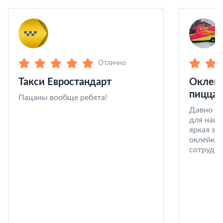
Отлично
Такси Евростандарт
Оклейк
пицца 
Пацаны вообще ребята!
Давно со
для наши
яркая за
оклейке 
сотрудни