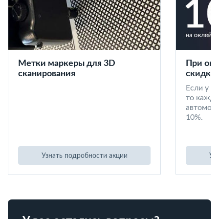
Метки маркеры для 3D
При окл
сканирования
скидка 
Если у в
то кажд
автомоби
10%.
Узнать подробности акции
Уз