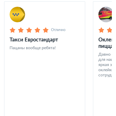
Отлично
Такси Евростандарт
Оклейк
пицца 
Пацаны вообще ребята!
Давно со
для наши
яркая за
оклейке 
сотрудни