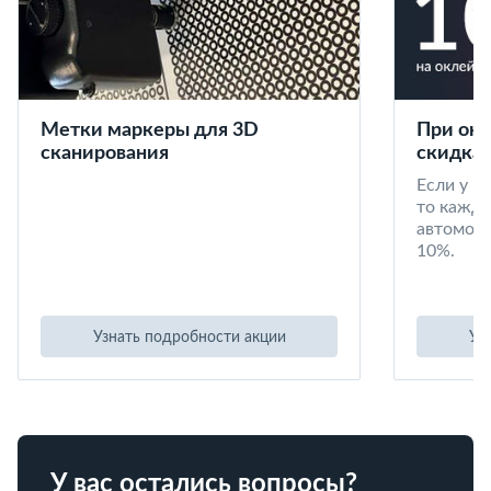
Метки маркеры для 3D
При окл
сканирования
скидка 
Если у в
то кажд
автомоби
10%.
Узнать подробности акции
Уз
У вас остались вопросы?