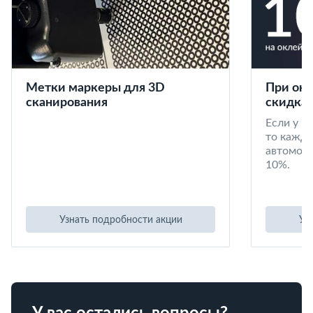
Метки маркеры для 3D
При окл
сканирования
скидка 
Если у в
то кажд
автомоби
10%.
Узнать подробности акции
Уз