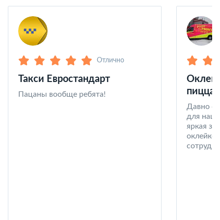
Отлично
Такси Евростандарт
Оклейк
пицца 
Пацаны вообще ребята!
Давно со
для наши
яркая за
оклейке 
сотрудни