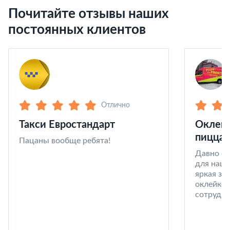
Почитайте отзывы наших
постоянных клиентов
Отлично
Такси Евростандарт
Оклейк
пицца 
Пацаны вообще ребята!
Давно со
для наши
яркая за
оклейке 
сотрудни