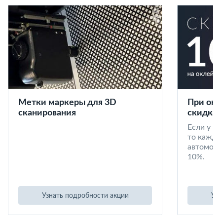
Метки маркеры для 3D
При окл
сканирования
скидка 
Если у в
то кажд
автомоби
10%.
Узнать подробности акции
Уз