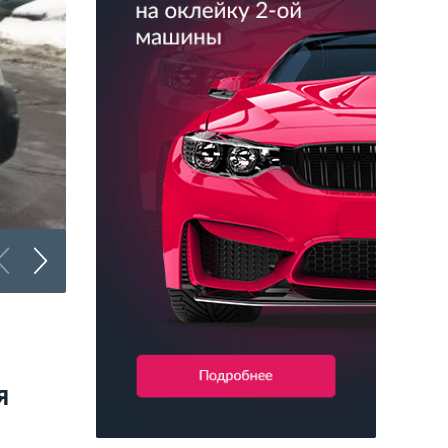
Оклейка «каблуков»
я