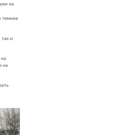
шки на
в темное
 так и
 на
и на
вать