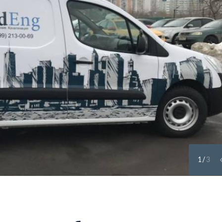
1
/
3