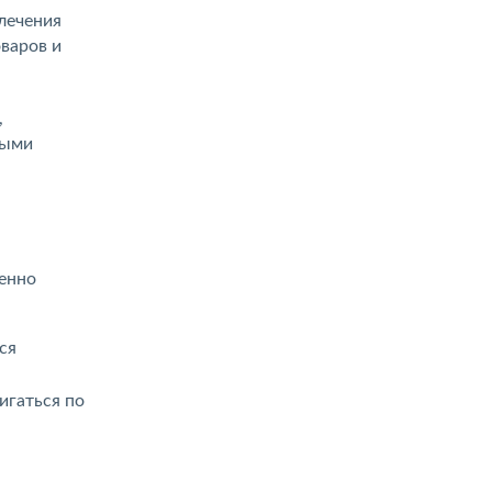
лечения
варов и
,
ными
бенно
ся
игаться по