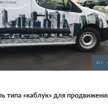
1
/
3
ль типа «каблук» для продвижени