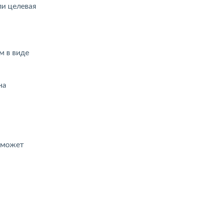
ли целевая
м в виде
на
а может