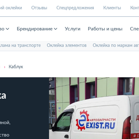
ий оклейки
Отзывы
Спецпредложения
Клиенты
Кон
во
Брендирование
Услуги
Работы и цены
Спе
клама на транспорте
Оклейка элементов
Оклейка по маркам ав
и
›
Каблук
ка
мной,
ство