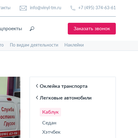
такты
info@vinyl-tm.ru
+7 (495) 374-63-61
цпроекты
Заказать звонок
то
По видам деятельности
Наклейки
Оклейка транспорта
Легковые автомобили
Каблук
Седан
Хэтчбек