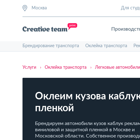
Москва
Для студ
Производст
Брендирование транспорта
Оклейка транспорта
Ре
Услуги
›
Оклейка транспорта
›
Легковые автомобил
Оклеим кузова каблу
пленкой
Брендируем автомобили кузов каблук рекла
виниловой и защитной пленкой в Москве и
Московской области. Собственное производ