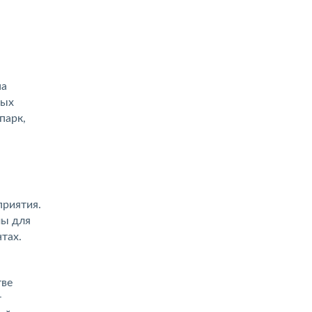
на
ных
парк,
приятия.
мы для
тах.
тве
т