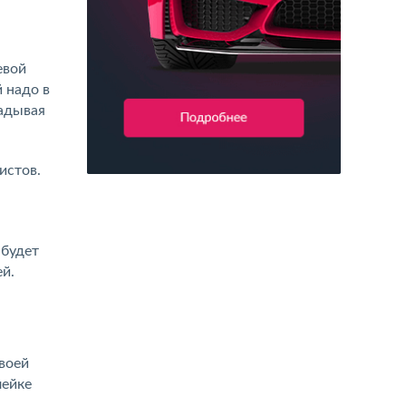
евой
 надо в
ладывая
истов.
 будет
ей.
воей
лейке