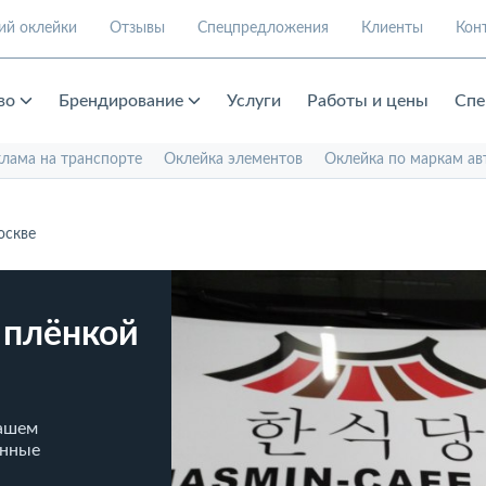
ий оклейки
Отзывы
Спецпредложения
Клиенты
Кон
во
Брендирование
Услуги
Работы и цены
Спе
клама на транспорте
Оклейка элементов
Оклейка по маркам ав
оскве
 плёнкой
нашем
енные