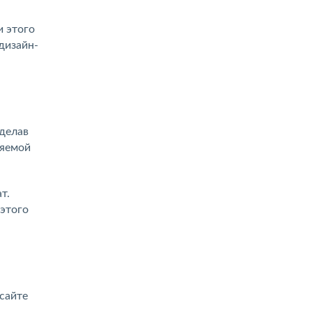
и этого
дизайн-
Сделав
ляемой
т.
 этого
 сайте