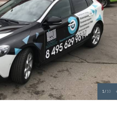
1
/
10