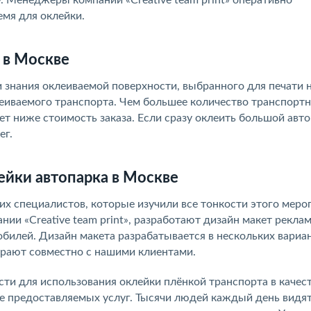
. Менеджеры компании «Creative team print» оперативно
емя для оклейки.
 в Москве
 знания оклеиваемой поверхности, выбранного для печати 
леиваемого транспорта. Чем большее количество транспорт
ет ниже стоимость заказа. Если сразу оклеить большой авто
ег.
ейки автопарка в Москве
их специалистов, которые изучили все тонкости этого меро
ии «Creative team print», разработают дизайн макет рекла
билей. Дизайн макета разрабатывается в нескольких вариан
рают совместно с нашими клиентами.
ти для использования оклейки плёнкой транспорта в качес
же предоставляемых услуг. Тысячи людей каждый день видя