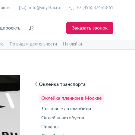
такты
info@vinyl-tm.ru
+7 (495) 374-63-61
цпроекты
Заказать звонок
то
По видам деятельности
Наклейки
Оклейка транспорта
Оклейка пленкой в Москве
Легковые автомобили
Оклейка автобусов
Пикапы