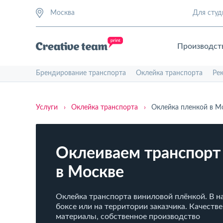
Москва
Для студ
Производст
Брендирование транспорта
Оклейка транспорта
Ре
Услуги
›
Оклейка транспорта
›
Оклейка пленкой в М
Оклеиваем транспорт
в Москве
Оклейка транспорта виниловой плёнкой. В 
боксе или на территории заказчика. Качеств
материалы, собственное производство