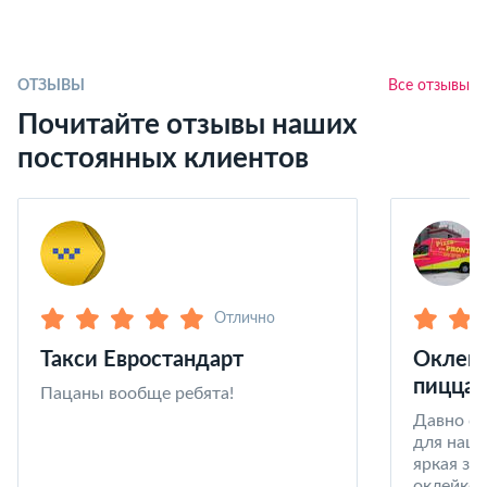
ОТЗЫВЫ
Все отзывы
Почитайте отзывы наших
постоянных клиентов
Отлично
Такси Евростандарт
Оклейк
пицца 
Пацаны вообще ребята!
Давно со
для наши
яркая за
оклейке 