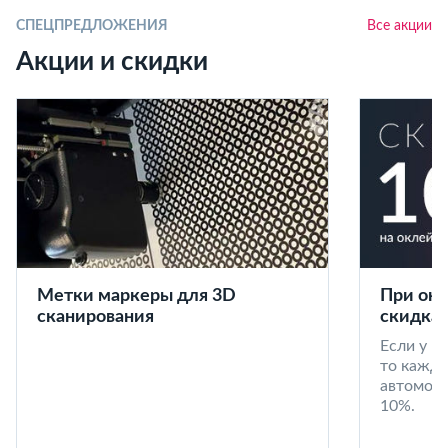
СПЕЦПРЕДЛОЖЕНИЯ
Все акции
Акции и скидки
Метки маркеры для 3D
При окл
сканирования
скидка 
Если у в
то кажд
автомоби
10%.