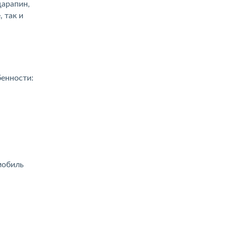
царапин,
 так и
енности:
мобиль