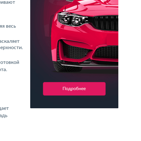
еивают
яя весь
аскаляет
верхности.
готовкой
та.
дает
адь