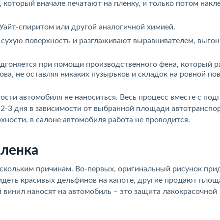
 который вначале печатают на пленку, и только потом накл
айт-спиритом или другой аналогичной химией.
 сухую поверхность и разглаживают выравнивателем, выгон
одгоняется при помощи производственного фена, который р
ова, не оставляя никаких пузырьков и складок на ровной по
ности автомобиля не наноситься. Весь процесс вместе с под
 2-3 дня в зависимости от выбранной площади автотранспор
хности, в салоне автомобиля работа не проводится.
пленка
ескольким причинам. Во-первых, оригинальный рисунок при
идеть красивых дельфинов на капоте, другие продают площ
й винил наносят на автомобиль – это защита лакокрасочной