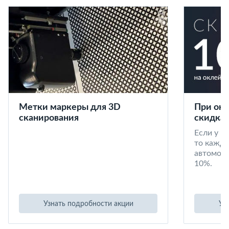
Метки маркеры для 3D
При окл
сканирования
скидка 
Если у в
то кажд
автомоби
10%.
Узнать подробности акции
Уз