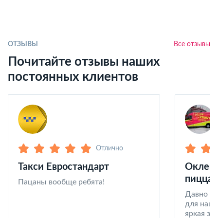
ОТЗЫВЫ
Все отзывы
Почитайте отзывы наших
постоянных клиентов
Отлично
Такси Евростандарт
Оклейк
пицца 
Пацаны вообще ребята!
Давно со
для наши
яркая за