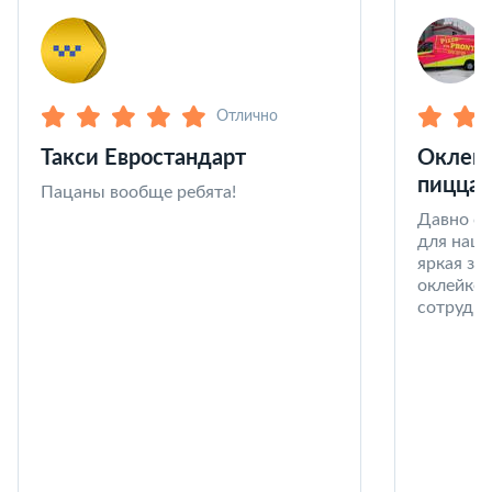
Отлично
Такси Евростандарт
Оклейк
пицца 
Пацаны вообще ребята!
Давно со
для наши
яркая за
оклейке 
сотрудни