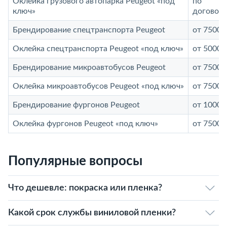
Оклейка грузового автопарка Peugeot «под
по
ключ»
договор
Брендирование спецтранспорта Peugeot
от 7500 
Оклейка спецтранспорта Peugeot «под ключ»
от 5000 
Брендирование микроавтобусов Peugeot
от 7500 
Оклейка микроавтобусов Peugeot «под ключ»
от 7500 
Брендирование фургонов Peugeot
от 10000
Оклейка фургонов Peugeot «под ключ»
от 7500 
Популярные вопросы
Что дешевле: покраска или пленка?
Какой срок службы виниловой пленки?