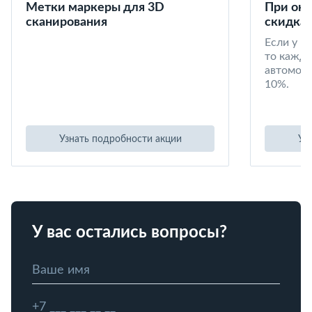
Метки маркеры для 3D
При окл
сканирования
скидка 
Если у в
то кажд
автомоби
10%.
Узнать подробности акции
Уз
У вас остались вопросы?