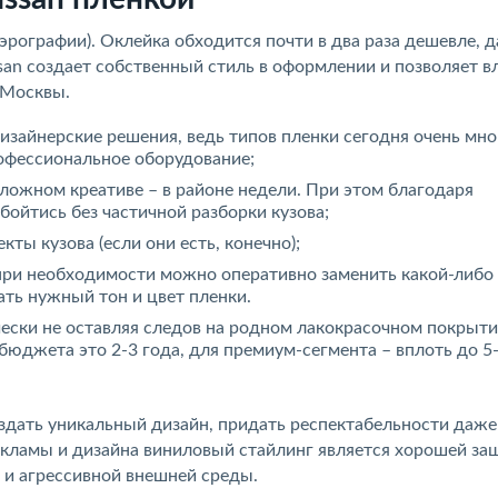
эрографии). Оклейка обходится почти в два раза дешевле, д
san создает собственный стиль в оформлении и позволяет в
 Москвы.
зайнерские решения, ведь типов пленки сегодня очень мно
рофессиональное оборудование;
сложном креативе – в районе недели. При этом благодаря
ойтись без частичной разборки кузова;
ты кузова (если они есть, конечно);
при необходимости можно оперативно заменить какой-либо 
ать нужный тон и цвет пленки.
чески не оставляя следов на родном лакокрасочном покрыти
юджета это 2-3 года, для премиум-сегмента – вплоть до 5-
здать уникальный дизайн, придать респектабельности даже
екламы и дизайна виниловый стайлинг является хорошей за
 и агрессивной внешней среды.