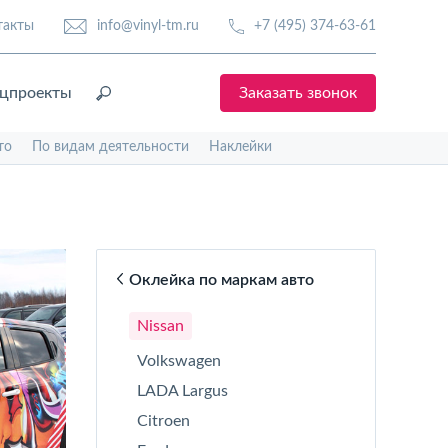
такты
info@vinyl-tm.ru
+7 (495) 374-63-61
цпроекты
Заказать звонок
то
По видам деятельности
Наклейки
Оклейка по маркам авто
Nissan
Volkswagen
LADA Largus
Citroen