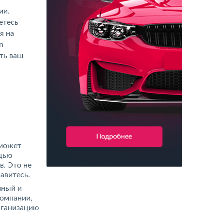
ии.
етесь
я на
n
ть ваш
 может
ощью
. Это не
авитесь.
иный и
компании,
рганизацию