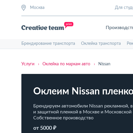
Москва
Для студ
Производст
Брендирование транспорта
Оклейка транспорта
Ре
Услуги
›
Оклейка по маркам авто
›
Nissan
Оклеим Nissan пленк
Брендируем автомобили Nissan рекламной, 
и защитной пленкой в Москве и Московской 
Собственное производство
от 5000 ₽