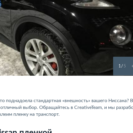
1
/
5
то поднадоела стандартная «внешность» вашего Ниссана? В
 отличный выбор. Обращайтесь в CreativeTeam, и мы разраб
леим пленку на транспорт.
issan пленкой