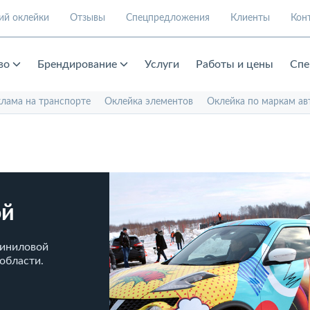
ий оклейки
Отзывы
Спецпредложения
Клиенты
Кон
во
Брендирование
Услуги
Работы и цены
Спе
клама на транспорте
Оклейка элементов
Оклейка по маркам ав
ой
виниловой
области.