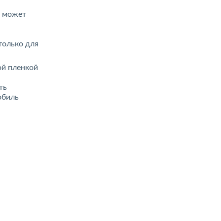
й может
только для
ой пленкой
ть
обиль