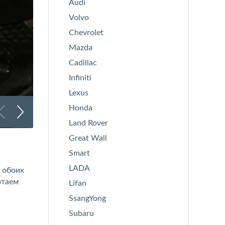
Audi
Volvo
Chevrolet
Mazda
Cadillac
Infiniti
Lexus
Honda
Land Rover
Great Wall
Оклейка Nissan
Smart
LADA
 обоих
отаем
Lifan
SsangYong
Subaru