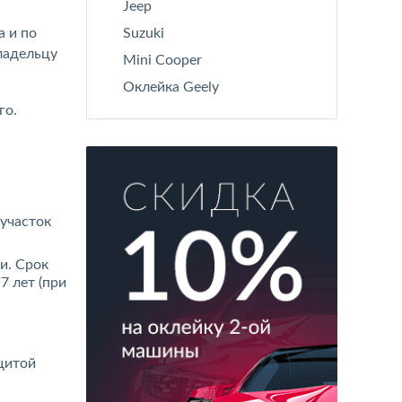
Jeep
а и по
Suzuki
ладельцу
Mini Cooper
Оклейка Geely
го.
участок
и. Срок
7 лет (при
щитой