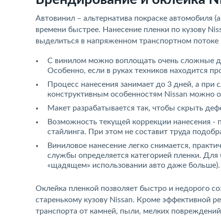
Автовинил – альтернатива покраске автомобиля (а
времени быстрее. Нанесение пленки по кузову Nis
выделиться в напряженном транспортном потоке
С винилом можно воплощать очень сложные ди
Особенно, если в руках техников находится п
Процесс нанесения занимает до 3 дней, а при 
конструктивным особенностям Nissan можно об
Макет разрабатывается так, чтобы скрыть дефек
Возможность текущей коррекции нанесения - 
стайлинга. При этом не составит труда подобр
Виниловое нанесение легко снимается, практи
службы определяется категорией пленки. Для б
«щадящем» использовании авто даже больше).
Оклейка пленкой позволяет быстро и недорого со
старенькому кузову Nissan. Кроме эффективной р
транспорта от камней, пыли, мелких повреждений