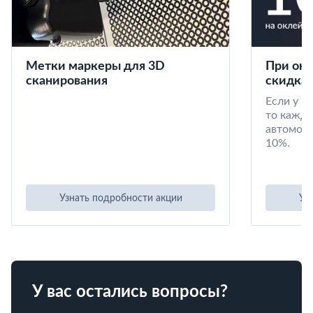
Метки маркеры для 3D
При окл
сканирования
скидка 
Если у в
то кажд
автомоби
10%.
Узнать подробности акции
Уз
У вас остались вопросы?