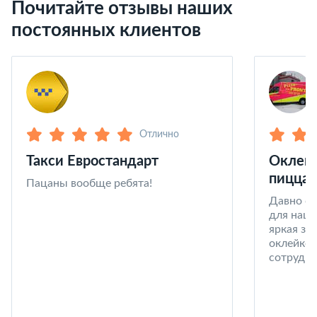
Почитайте отзывы наших
постоянных клиентов
Отлично
Такси Евростандарт
Оклейк
пицца 
Пацаны вообще ребята!
Давно со
для наши
яркая за
оклейке 
сотрудни