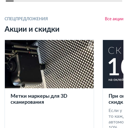
СПЕЦПРЕДЛОЖЕНИЯ
Все акции
Акции и скидки
Метки маркеры для 3D
При окл
сканирования
скидка 
Если у в
то кажд
автомоби
10%.