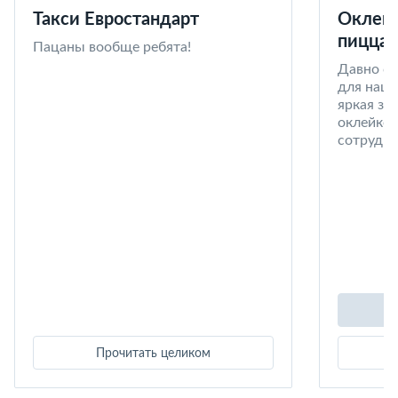
Такси Евростандарт
Оклейк
пицца 
Пацаны вообще ребята!
Давно со
для наши
яркая за
оклейке 
сотрудни
Прочитать целиком