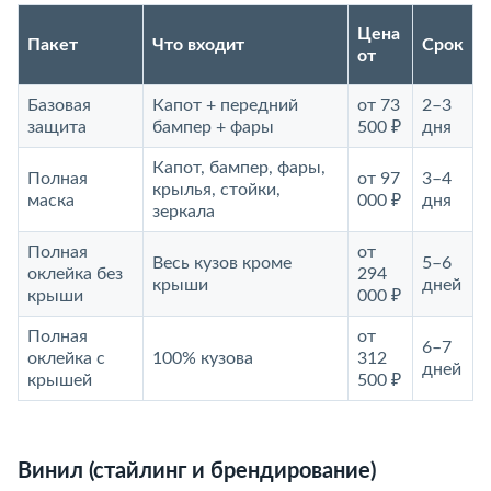
Цена
Пакет
Что входит
Срок
от
Базовая
Капот + передний
от 73
2–3
защита
бампер + фары
500 ₽
дня
Капот, бампер, фары,
Полная
от 97
3–4
крылья, стойки,
маска
000 ₽
дня
зеркала
Полная
от
Весь кузов кроме
5–6
оклейка без
294
крыши
дней
крыши
000 ₽
Полная
от
6–7
оклейка с
100% кузова
312
дней
крышей
500 ₽
Винил (стайлинг и брендирование)