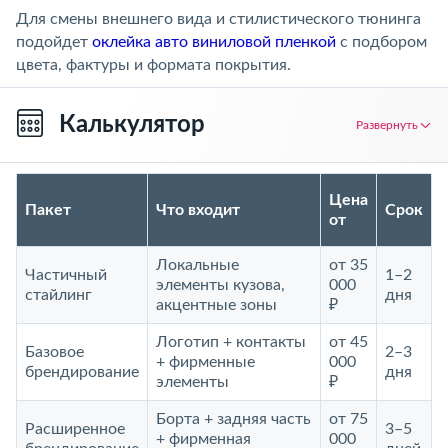
Для смены внешнего вида и стилистического тюнинга
подойдет
оклейка авто виниловой пленкой
с подбором
цвета, фактуры и формата покрытия.
Калькулятор
Развернуть
Цена
Пакет
Что входит
Срок
от
Локальные
от 35
Частичный
1–2
элементы кузова,
000
стайлинг
дня
акцентные зоны
₽
Логотип + контакты
от 45
Базовое
2–3
+ фирменные
000
брендирование
дня
элементы
₽
Борта + задняя часть
от 75
Расширенное
3–5
+ фирменная
000