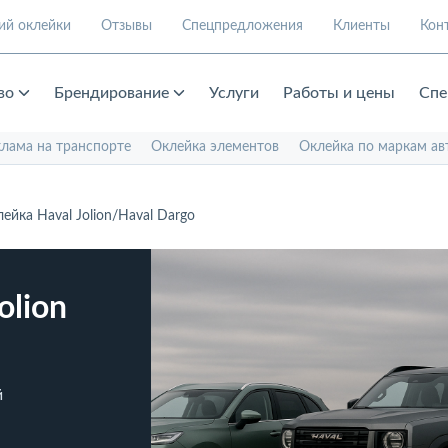
ий оклейки
Отзывы
Спецпредложения
Клиенты
Кон
во
Брендирование
Услуги
Работы и цены
Спе
клама на транспорте
Оклейка элементов
Оклейка по маркам ав
ейка Haval Jolion/Haval Dargo
olion
й