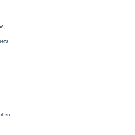
й,
ета.
.
lion.