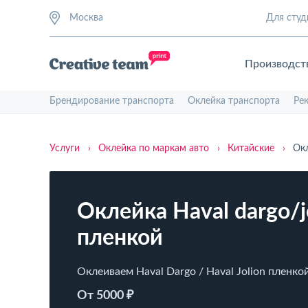
Москва
Для студ
Производст
Брендирование транспорта
Оклейка транспорта
Ре
Услуги
›
Оклейка по маркам авто
›
Китайские
›
Окл
Оклейка Haval dargo/j
пленкой
Оклеиваем Haval Dargo / Haval Jolion пленко
От 5000 ₽