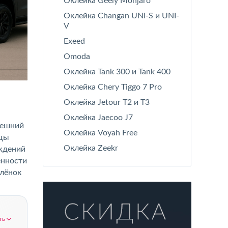
Оклейка Geely Monjaro
Оклейка Changan UNI-S и UNI-
V
Exeed
Omoda
Оклейка Tank 300 и Tank 400
Оклейка Chery Tiggo 7 Pro
Оклейка Jetour T2 и T3
Оклейка Jaecoo J7
нешний
Оклейка Voyah Free
ьцы
Оклейка Zeekr
еждений
енности
плёнок
ть