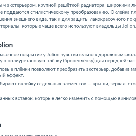
ным экстерьером, крупной решёткой радиатора, широкими 
ые поддаются стилистическому преобразованию. Оклейка п
чшения внешнего вида, так и для защиты лакокрасочного пок
ериалы, которые чаще всего используют владельцы Jolion
lion
асочное покрытие у Jolion чувствительно к дорожным скол
ю полиуретановую плёнку (бронеплёнку) для передней част
овые плёнки позволяют преобразить экстерьер, добавив м
ый эффект.
бирают оклейку отдельных элементов — крыши, зеркал, сто
нных вставок, которые легко изменить с помощью винило
n