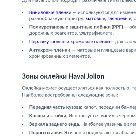
Для Haval Jolion подходят различные типы плёнок
Виниловые плёнки
— используются для измене
разнообразную палитру:
матовые
,
глянцевые
, 
Полиуретановые защитные плёнки (PPF)
— обе
дорожных реагентов, ультрафиолета.
Перламутровые
и
хромовые плёнки
— для слож
Антихром-плёнки
— матовые и глянцевые вари
хромированных элементов.
Зоны оклейки Haval Jolion
Оклейка может осуществляться как полностью, та
Наиболее востребованы следующие зоны:
Передняя часть кузова:
капот, передний бампе
Крыша и стойки.
Используется винил в чёрном 
Зеркала заднего вида.
Наиболее уязвимые элем
Пороги и арки.
Эти зоны подвергаются абразив