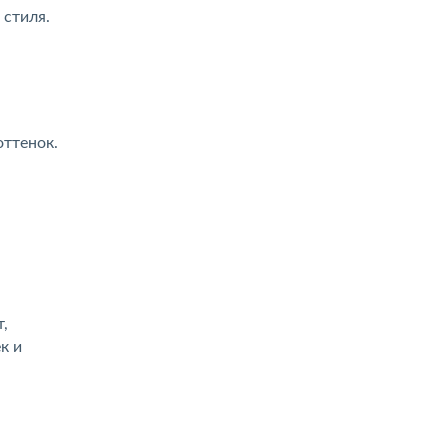
 стиля.
ттенок.
,
к и