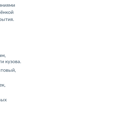
линиями
лёнкой
рытия.
.
ам,
и кузова.
атовый,
ек,
вых