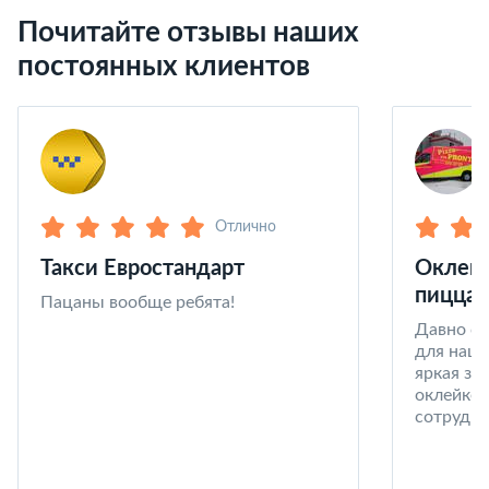
Почитайте отзывы наших
постоянных клиентов
Отлично
Такси Евростандарт
Оклейк
пицца 
Пацаны вообще ребята!
Давно со
для наши
яркая за
оклейке 
сотрудни