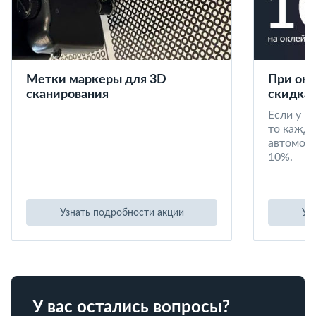
Метки маркеры для 3D
При окл
сканирования
скидка 
Если у в
то кажд
автомоби
10%.
Узнать подробности акции
Уз
У вас остались вопросы?