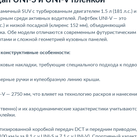
мичный SUV с турбированным двигателем 1.5 л (181 л.с.) и
ярным среди активных водителей. Лифтбек UNI-V — это
.с.) и низкой посадкой (клиренс 152 мм), объединяющий
ека. Обе модели отличаются современным футуристическим
тами и сложной геометрией кузовных панелей.
ь
конструктивные особенности:
тиковые накладки, требующие специального подхода к подв
дверные ручки и купеобразную линию крыши.
I-V — 2750 мм, что влияет на технологию раскроя и нанесен
ственно) и их аэродинамические характеристики учитываютс
клейки.
тизированной коробкой передач DCT и передним приводом,
0 км/ч за 8,1 с у UNI-S и 7,1 с у UNI-V). Спортивный харак