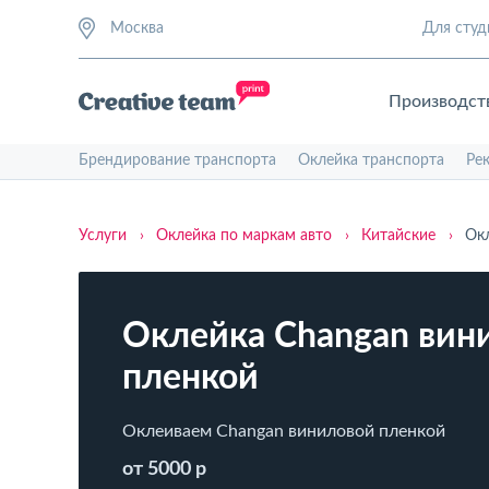
Москва
Для студ
Производст
Брендирование транспорта
Оклейка транспорта
Ре
Услуги
›
Оклейка по маркам авто
›
Китайские
›
Окл
Оклейка Changan вин
пленкой
Оклеиваем Changan виниловой пленкой
от 5000 р