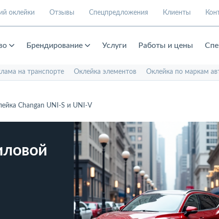
ий оклейки
Отзывы
Спецпредложения
Клиенты
Кон
во
Брендирование
Услуги
Работы и цены
Спе
клама на транспорте
Оклейка элементов
Оклейка по маркам ав
ейка Changan UNI-S и UNI-V
иловой