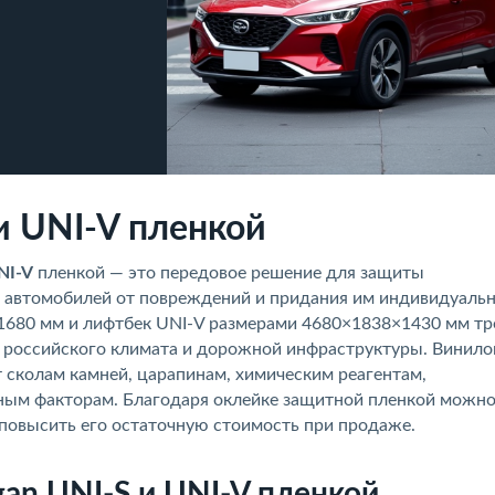
и UNI-V пленкой
NI-V
пленкой — это передовое решение для защиты
 автомобилей от повреждений и придания им индивидуаль
×1680 мм и лифтбек UNI-V размерами 4680×1838×1430 мм т
х российского климата и дорожной инфраструктуры. Винило
 сколам камней, царапинам, химическим реагентам,
ным факторам. Благодаря оклейке защитной пленкой можн
повысить его остаточную стоимость при продаже.
an UNI-S и UNI-V пленкой