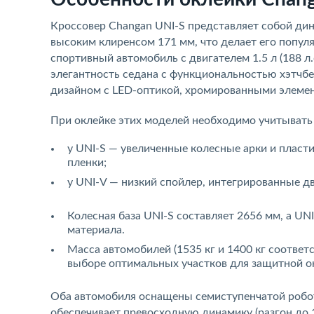
Кроссовер Changan UNI-S представляет собой дина
высоким клиренсом 171 мм, что делает его попул
спортивный автомобиль с двигателем 1.5 л (188 л
элегантность седана с функциональностью хэтчб
дизайном с LED-оптикой, хромированными элемен
При оклейке этих моделей необходимо учитыват
у UNI-S — увеличенные колесные арки и плас
пленки;
у UNI-V — низкий спойлер, интегрированные 
Колесная база UNI-S составляет 2656 мм, а UN
материала.
Масса автомобилей (1535 кг и 1400 кг соответ
выборе оптимальных участков для защитной о
Оба автомобиля оснащены семиступенчатой робо
обеспечивает превосходную динамику (разгон до 10