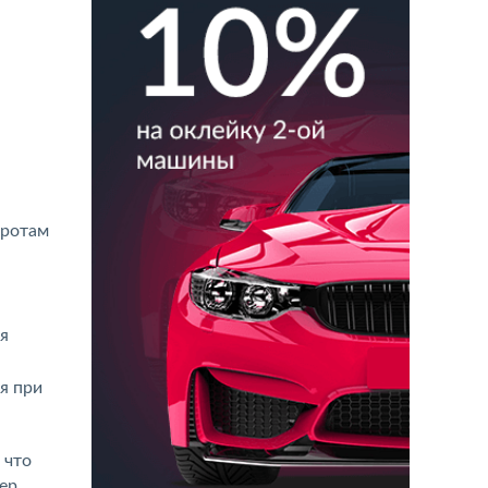
оротам
ия
я при
 что
тер