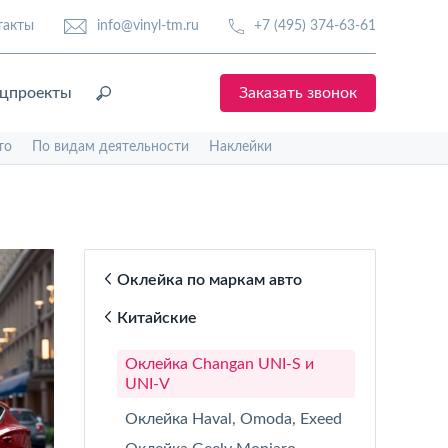
такты
info@vinyl-tm.ru
+7 (495) 374-63-61
цпроекты
Заказать звонок
то
По видам деятельности
Наклейки
Оклейка по маркам авто
Китайские
Оклейка Changan UNI-S и
UNI-V
Оклейка Haval, Omoda, Exeed