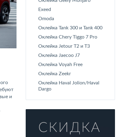
Оклейка Geely Monjaro
Exeed
Omoda
Оклейка Tank 300 и Tank 400
Оклейка Chery Tiggo 7 Pro
Оклейка Jetour T2 и T3
Оклейка Jaecoo J7
Оклейка Voyah Free
Оклейка Zeekr
ного
Оклейка Haval Jolion/Haval
Dargo
ребуют
вые и
о