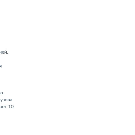
ней,
я
ко
узова
ает 10