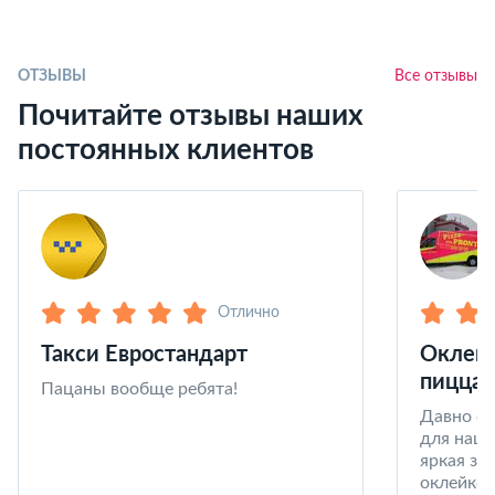
ОТЗЫВЫ
Все отзывы
Почитайте отзывы наших
постоянных клиентов
Отлично
Такси Евростандарт
Оклейк
пицца 
Пацаны вообще ребята!
Давно со
для наши
яркая за
оклейке 