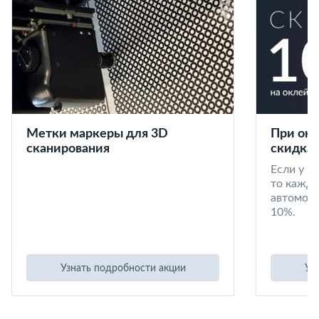
Метки маркеры для 3D
При окл
сканирования
скидка 
Если у в
то кажд
автомоби
10%.
Узнать подробности акции
Уз