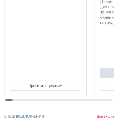
Давно со
для наши
яркая за
оклейке 
сотрудни
Прочитать целиком
СПЕЦПРЕДЛОЖЕНИЯ
Все акции