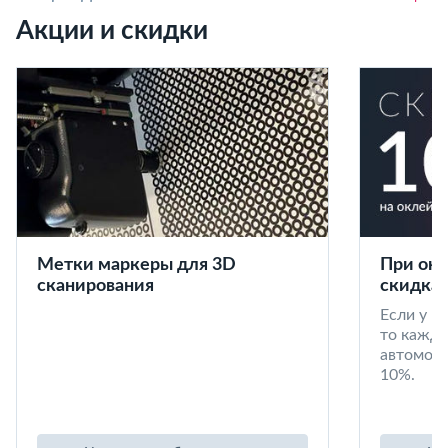
Акции и скидки
Метки маркеры для 3D
При окл
сканирования
скидка 
Если у в
то кажд
автомоби
10%.