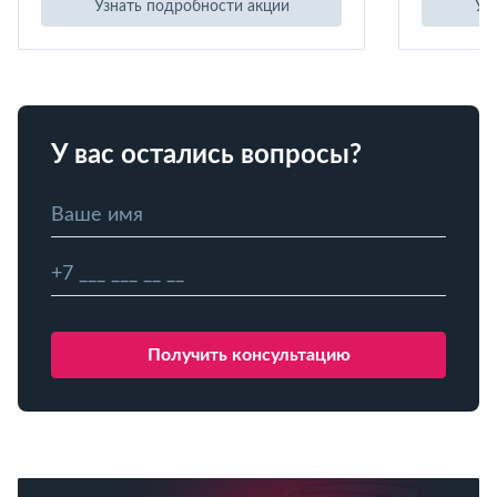
Узнать подробности акции
Уз
У вас остались вопросы?